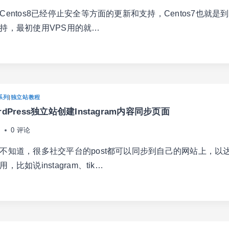
entos8已经停止安全等方面的更新和支持，Centos7也就是到2
OT
持，最初使用VPS用的就…
IAN11
DO
系列
|
独立站教程
dPress独立站创建Instagram内容同步页面
日
0 评论
不知道，很多社交平台的post都可以同步到自己的网站上，以
，比如说instagram、tik…
RDPRESS