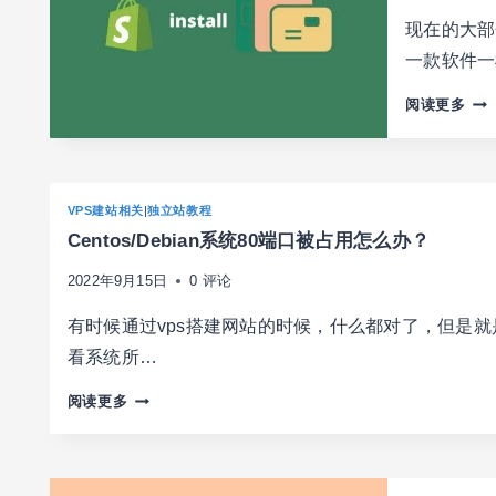
名，
美
现在的大部
SHOPIFY
金/
一款软件一
域
月
名
起
如
阅读更多
是
步
何
否
给
要
SHO
备
独
VPS建站相关
|
独立站教程
案
立
Centos/Debian系统80端口被占用怎么办？
站
安
2022年9月15日
0 评论
装
主
有时候通过vps搭建网站的时候，什么都对了，但是
题
看系统所…
模
板
CENTOS/DEBIAN
阅读更多
系
统
80
端