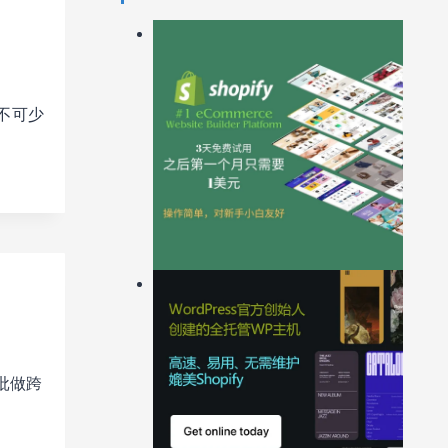
不可少
批做跨