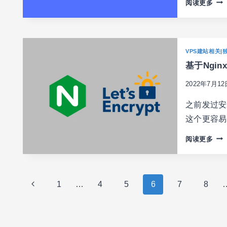
WO
阅读更多
创
官
建
方
新
可
页
视
VPS建站相关
|
面
化
(GU
基于Ngin
页
面
2022年7月12
编
辑
之前发过安装
器
这个更容易
古
腾
基
阅读更多
堡
于
怎
NGI
么
的
样
页
网
上
1
…
4
5
6
7
8
(GU
站
面
一
安
装
页
导
免