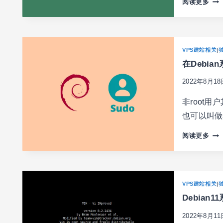
阅读更多
建
和
使
用
VPS建站相关
|
SHO
在Debia
独
立
2022年8月18
站
的
非root
注
也可以叫做s
意
事
在
阅读更多
项，
DEB
避
系
免
统
被
上
VPS建站相关
|
封
如
Debia
何
创
2022年8月11
建