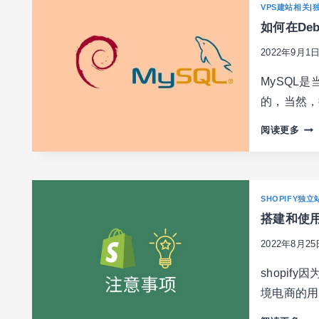
VPS建站相关
|
口
如何在Deb
被
占
2022年9月1
用
怎
MySQL
么
的，当然，
办？
如
阅读更多
何
在
DEB
系
SHOPIFY独立
统
搭建和使用
安
装
2022年8月25
最
新
shopi
版
境电商的用
的
MY
搭