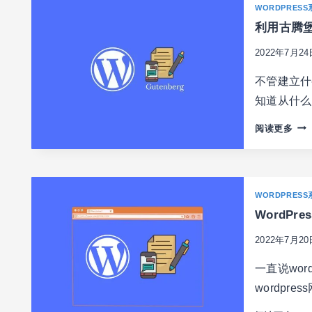
WORDPRESS
立
利用古腾堡区
站
创
2022年7月24
建
INS
不管建立什
内
知道从什么时
容
同
利
阅读更多
步
用
页
古
面
腾
堡
WORDPRESS
区
WordPr
块
轻
2022年7月20
松
给
一直说wo
WO
wordpr
网
站