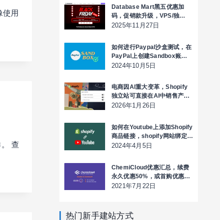
Database Mart黑五优惠加
像使用
码，促销款升级，VPS/独
服/GPU服务器循环折扣低至2
2025年11月27日
折$0.99/月起
如何进行Paypal沙盒测试，在
PayPal上创建Sandbox账户
来测试收款
2024年10月5日
电商因AI重大变革，Shopify
独立站可直接在AI中销售产品
了
2026年1月26日
如何在Youtube上添加Shopify
商品链接，shopify网站绑定
。 查
Youtube Shopping
2024年4月5日
ChemiCloud优惠汇总，续费
永久优惠50%，或首购优惠
70%
2021年7月22日
热门新手建站方式