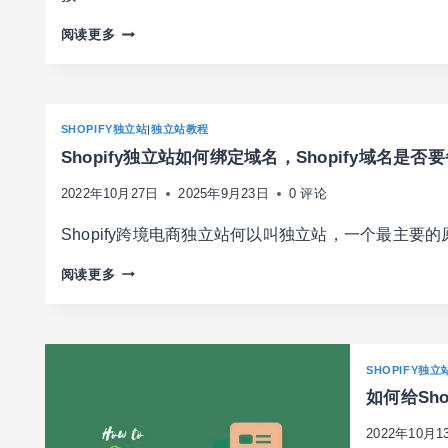
2022
阅读更多
年
SHOPIFY
的
订
SHOPIFY独立站
|
独立站教程
阅
Shopify独立站如何绑定域名，Shopify域名是否
费
用
2022年10月27日
2025年9月23日
0 评论
下
降
Shopify跨境电商独立站何以叫独立站，一个最主要的
了，
SHOPIFY
中
阅读更多
独
国
立
区
站
价
如
格
SHOPIFY独立
何
下
如何给Sh
绑
调
定
至
2022年10月1
域
20