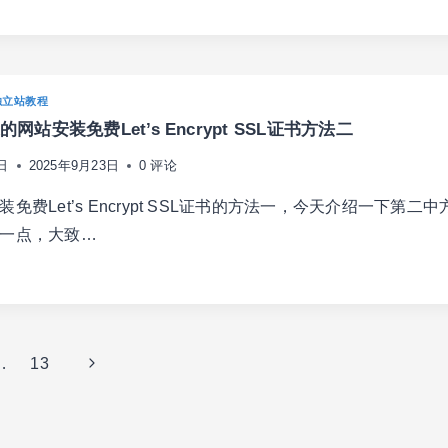
RDPRESS
独立站教程
TENBERG)
x的网站安装免费Let’s Encrypt SSL证书方法二
日
2025年9月23日
0 评论
免费Let’s Encrypt SSL证书的方法一，今天介绍一下第二
一点，大致…
NX
下
…
13
TENBERG)
一
页