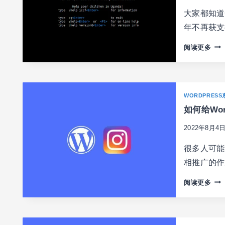
非
大家都知道C
RO
年不再获支
用
户
DEB
阅读更多
(SU
系
用
统
户)
中
VIM
WORDPRESS
无
如何给Wor
法
右
2022年8月4
键
粘
很多人可能
贴
相推广的作用
的
解
如
阅读更多
决
何
办
给
法
WO
独