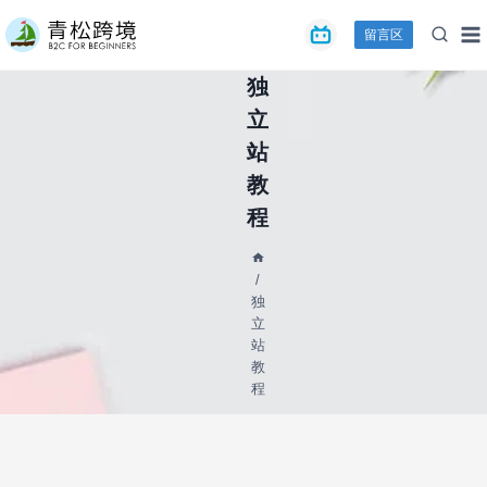
跳
留言区
到
内
独
容
立
站
教
程
/
独
立
站
教
程
SHOPIFY