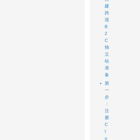
建
跨
境
B
2
C
独
立
站
准
备
第
一
步
：
注
册
C
l
o