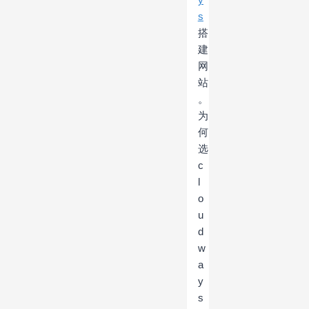
s
搭
建
网
站
。
为
何
选
c
l
o
u
d
w
a
y
s