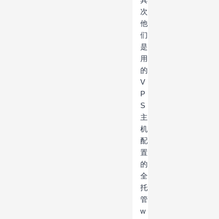
次
他
们
是
用
的
V
P
S
主
机
配
置
的
全
托
管
w