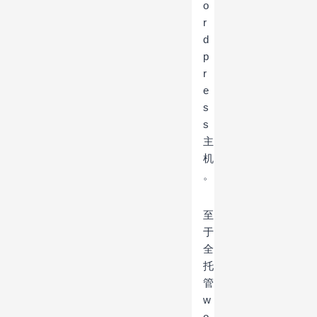
o
r
d
p
r
e
s
s
主
机
。
至
于
全
托
管
w
o