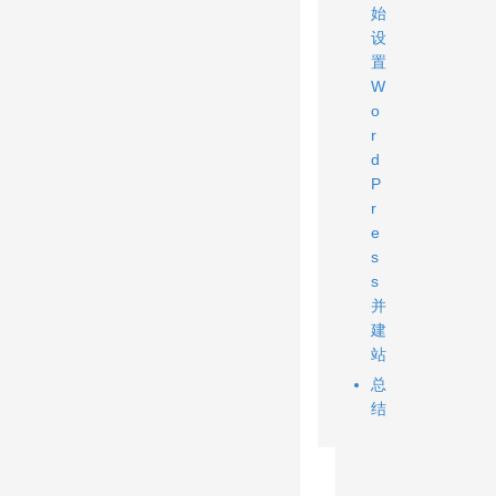
始
设
置
W
o
r
d
P
r
e
s
s
并
建
站
总
结