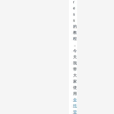
r
e
s
s
的
教
程
，
今
天
我
带
大
家
使
用
全
托
管