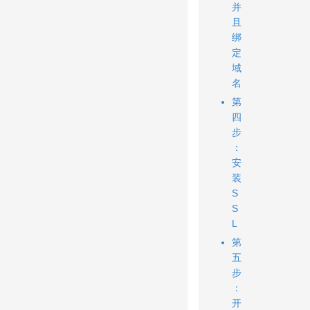
并
且
绑
定
域
名
第
四
步
：
安
装
S
S
L
第
五
步
：
开