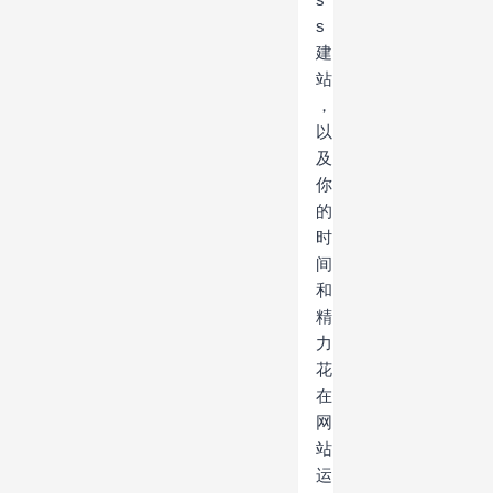
s
建
站
，
以
及
你
的
时
间
和
精
力
花
在
网
站
运