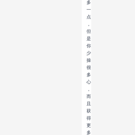
多
一
点
，
但
是
你
少
操
很
多
心
，
而
且
获
得
更
多