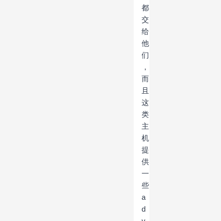
都
交
给
他
们
，
而
且
这
类
主
机
提
供
一
些
a
d
v