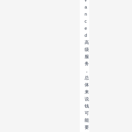
a
n
c
e
d
高
级
服
务
，
总
体
来
说
钱
可
能
要