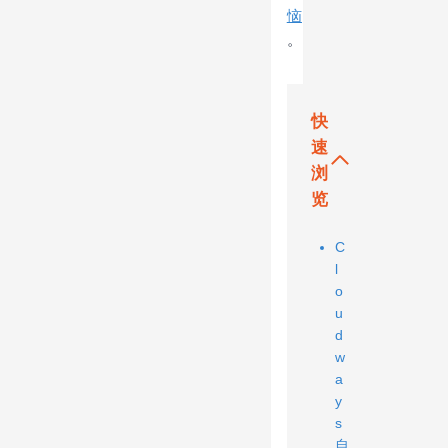
恼
。
快
速
浏
览
C
l
o
u
d
w
a
y
s
自