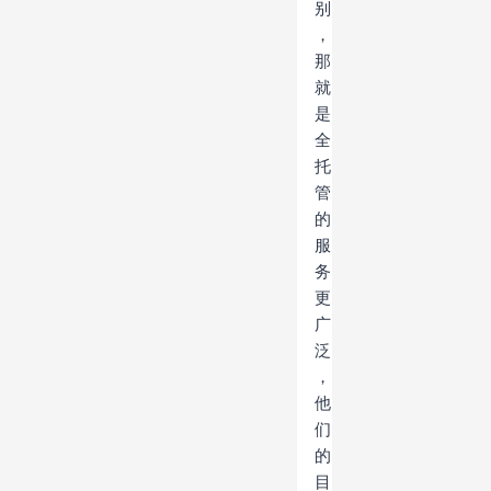
别
，
那
就
是
全
托
管
的
服
务
更
广
泛
，
他
们
的
目