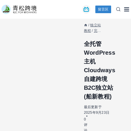
跳
留言区
到
内
容
/
独立站
教程
/
完整
建站教程
/
全托管
全托管
WordPress
WordPress
主机
Cloudways
主机
自建跨境
Cloudways
B2C独立站
(船新教程)
自建跨境
B2C独立站
(船新教程)
最后更新于
2025年9月23日
0
评
论