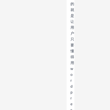
的
就
是
让
用
户
只
要
懂
得
用
w
o
r
d
p
r
e
s