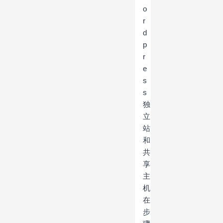
o
r
d
p
r
e
s
s
独
立
站
和
共
享
主
机
在
步