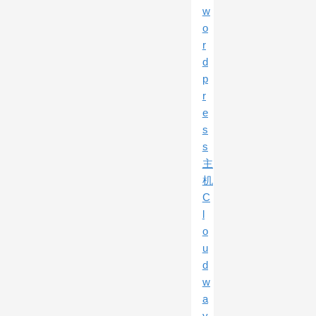
w
o
r
d
p
r
e
s
s
主
机
C
l
o
u
d
w
a
y