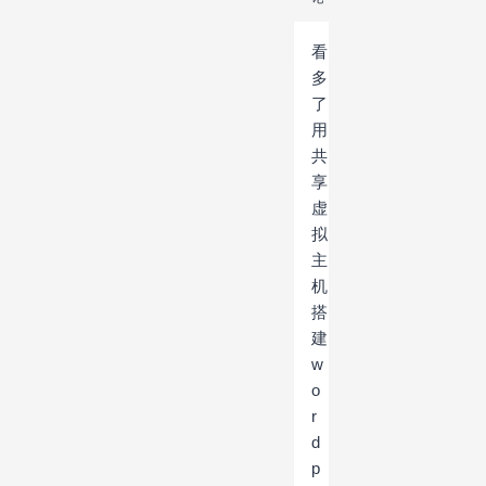
看
多
了
用
共
享
虚
拟
主
机
搭
建
w
o
r
d
p