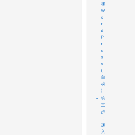
和
W
o
r
d
P
r
e
s
s
(
自
动
)
第
三
步
：
加
入