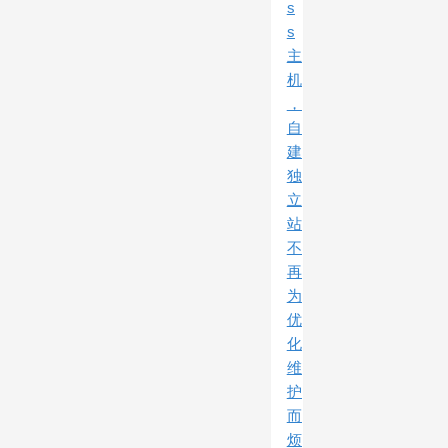
s
s
主
机
，
自
建
独
立
站
不
再
为
优
化
维
护
而
烦