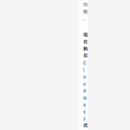
功
能
。
现
在
购
买
C
l
o
u
d
w
a
y
s
优