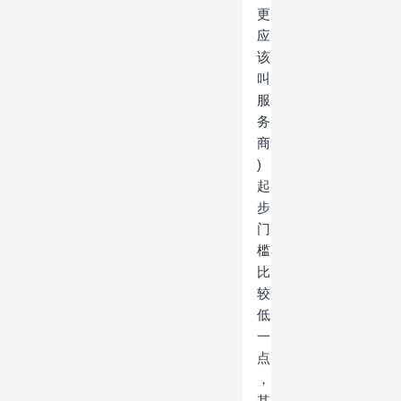
更
应
该
叫
服
务
商
)
起
步
门
槛
比
较
低
一
点
，
其