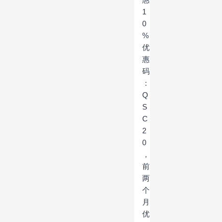
1
0
%
优
惠
码
：
Q
S
C
2
0
，
前
两
个
月
优