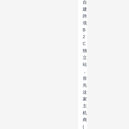
自
建
跨
境
B
2
C
独
立
站
，
首
先
这
家
主
机
商
(