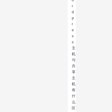
r
d
p
r
e
s
s
主
机
与
共
享
主
机
有
什
么
区