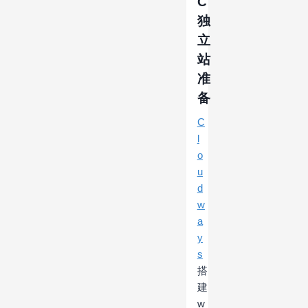
C
独
立
站
准
备
C
l
o
u
d
w
a
y
s
搭
建
w