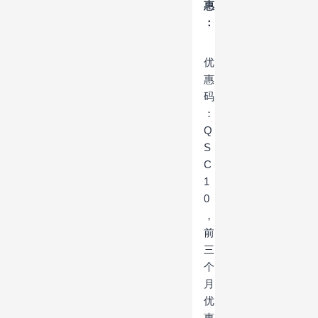
惠
：
优
惠
码
：
Q
S
C
1
0
，
前
三
个
月
优
惠