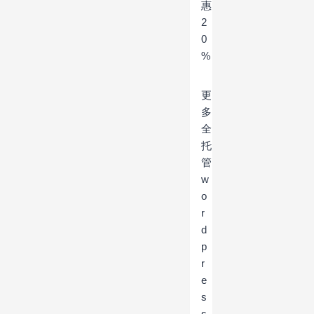
惠
2
0
%
更
多
全
托
管
w
o
r
d
p
r
e
s
s