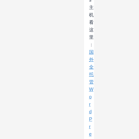
主
机
看
这
里
：
国
外
全
托
管
W
o
r
d
P
r
e