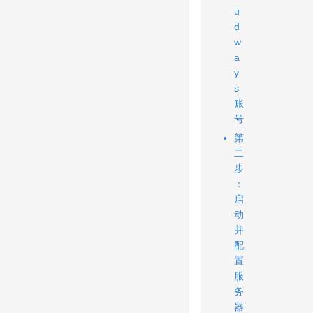
u
d
w
a
y
s
账
号
第
二
步
：
启
动
并
配
置
服
务
器