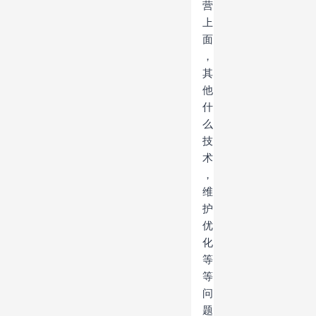
营
上
面
，
其
他
什
么
技
术
，
维
护
优
化
等
等
问
题