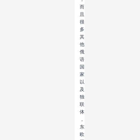
而
且
很
多
其
他
俄
语
国
家
以
及
独
联
体
，
东
欧