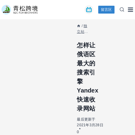
跳
留言区
到
内
容
/
独
立站教
程
/
Shopify
怎样让
独立站
俄语区
/
怎样
让俄语
最大的
区最大
搜索引
的搜索
引擎
擎
Yandex
快速收
Yandex
录网站
快速收
录网站
最后更新于
2021年3月28日
0