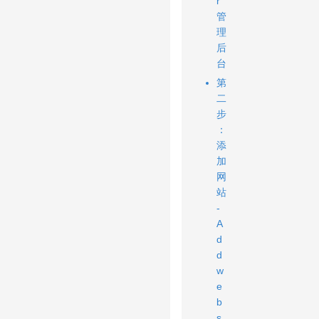
r
管
理
后
台
第
二
步
：
添
加
网
站
-
A
d
d
w
e
b
s