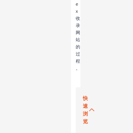
e
x
收
录
网
站
的
过
程
。
快
速
浏
览