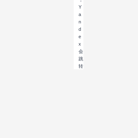
Y
a
n
d
e
x
会
跳
转
到
网
站
认
证
页
面
。