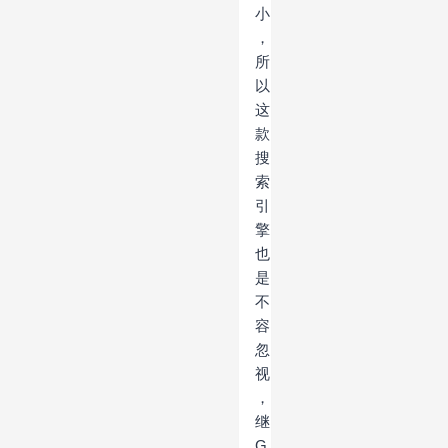
小
，
所
以
这
款
搜
索
引
擎
也
是
不
容
忽
视
，
继
G