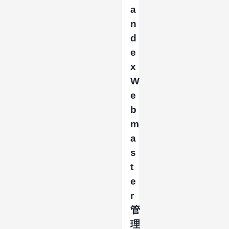
a
n
d
e
x
W
e
b
m
a
s
t
e
r
管
理