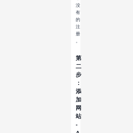
没
有
的
注
册
。
第
二
步
：
添
加
网
站
-
A