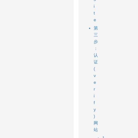
i
t
e
第
三
步
：
认
证
(
v
e
r
i
f
y
)
网
站