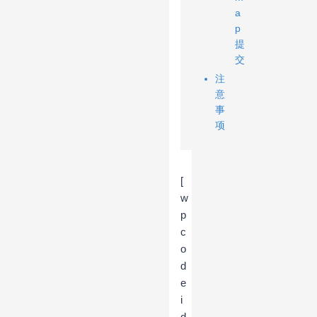
a
p
提
交
注
意
事
项
[
w
p
c
o
d
e
i
d