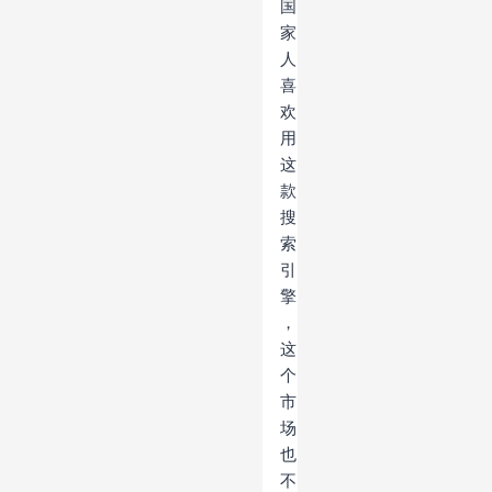
国
家
人
喜
欢
用
这
款
搜
索
引
擎
，
这
个
市
场
也
不