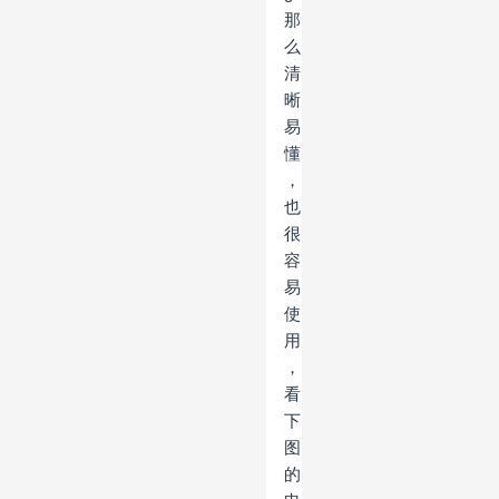
那
么
清
晰
易
懂
，
也
很
容
易
使
用
，
看
下
图
的