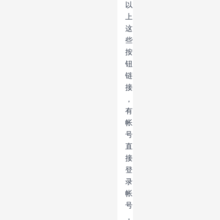
以
上
这
些
按
钮
链
接
，
有
帐
号
直
接
登
录
帐
号
，