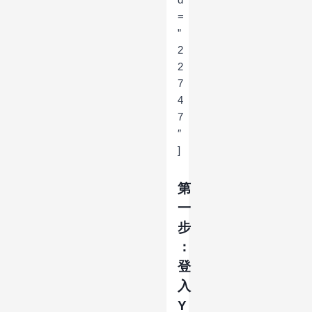
=
”
2
2
7
4
7
″
]
第
一
步
：
登
入
Y