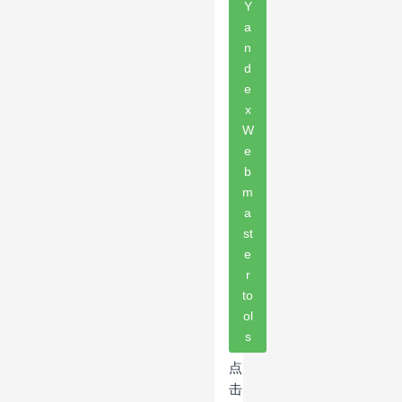
Y
a
n
d
e
x
W
e
b
m
a
st
e
r
to
ol
s
点
击