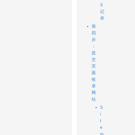
S
记
录
第
四
步
：
提
交
页
面
收
录
网
站
S
i
t
e
m