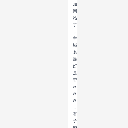
加
网
站
了
，
主
域
名
最
好
是
带
w
w
w
，
有
子
域