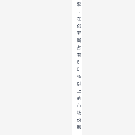
擎
，
在
俄
罗
斯
占
有
6
0
%
以
上
的
市
场
份
额
，