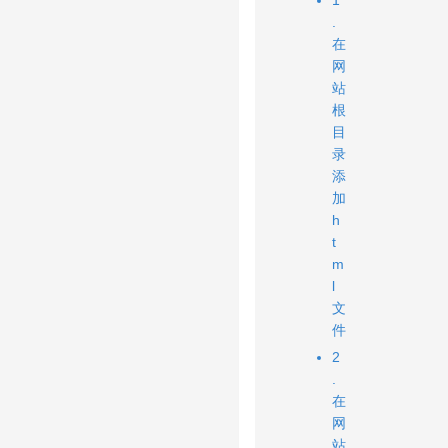
1
.
在
网
站
根
目
录
添
加
h
t
m
l
文
件
2
.
在
网
站