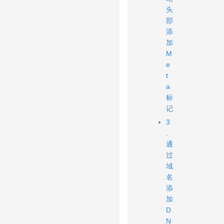
头
部
添
加
M
e
t
a
标
记
3
.
通
过
域
名
添
加
D
N