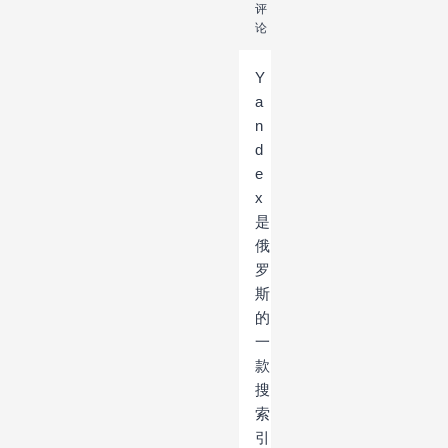
评
论
Y
a
n
d
e
x
是
俄
罗
斯
的
一
款
搜
索
引