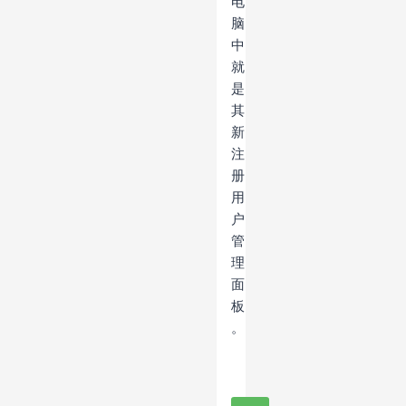
电
脑
中
就
是
其
新
注
册
用
户
管
理
面
板
。