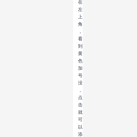
在
左
上
角
，
看
到
黄
色
加
号
没
，
点
击
就
可
以
添