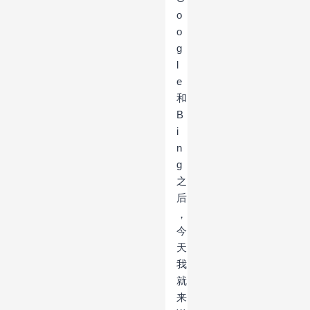
o
o
g
l
e
和
B
i
n
g
之
后
，
今
天
我
就
来