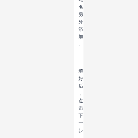
名
另
外
添
加
。
填
好
后
，
点
击
下
一
步
，