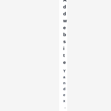
d
d
w
e
b
s
i
t
e
Y
a
n
d
e
x
，