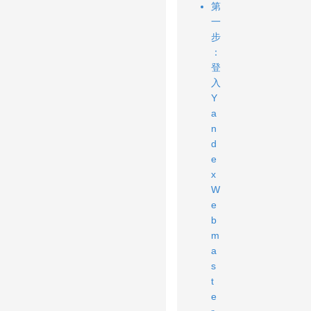
第
一
步
：
登
入
Y
a
n
d
e
x
W
e
b
m
a
s
t
e