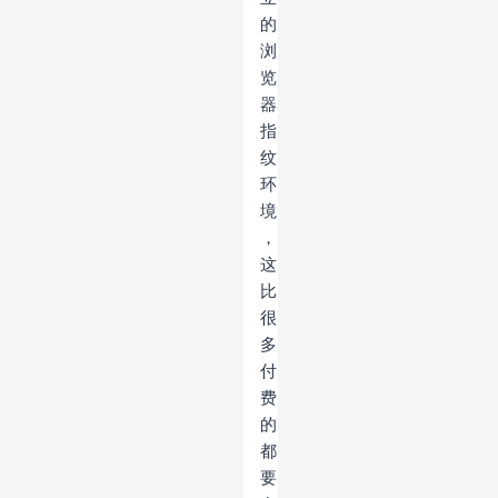
的
浏
览
器
指
纹
环
境
，
这
比
很
多
付
费
的
都
要