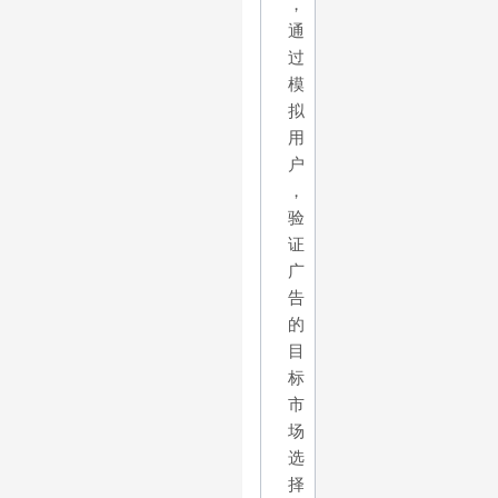
，
通
过
模
拟
用
户
，
验
证
广
告
的
目
标
市
场
选
择