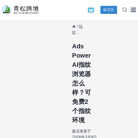
跳
留言区
到
内
容
/
指
纹浏
览器
/
Ads
Ads
Power
Power
AI指纹
浏览
AI指纹
器怎
浏览器
么
样？
怎么
可免
费2个
样？可
指纹
免费2
环境
个指纹
环境
最后更新于
2026年3月9日