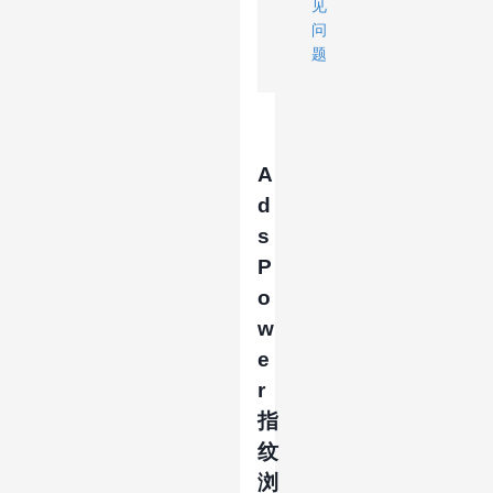
见
问
题
A
d
s
P
o
w
e
r
指
纹
浏