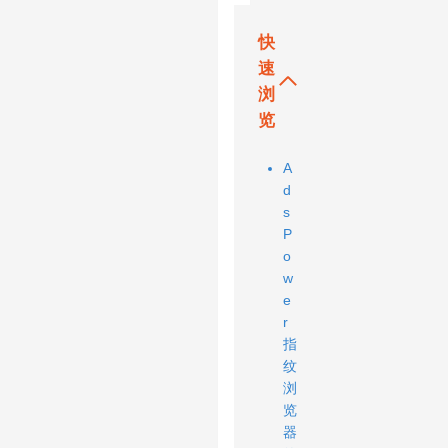
快
速
浏
览
A
d
s
P
o
w
e
r
指
纹
浏
览
器