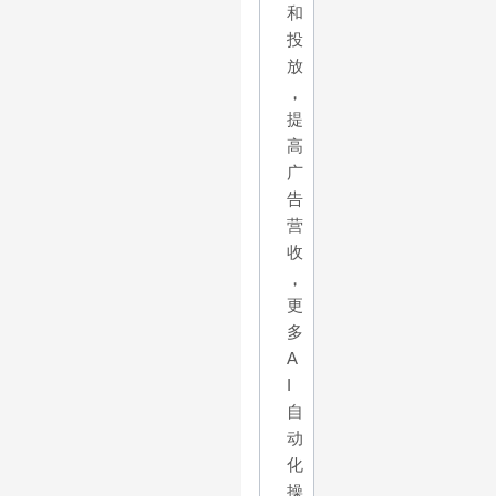
和
投
放
，
提
高
广
告
营
收
，
更
多
A
I
自
动
化
操