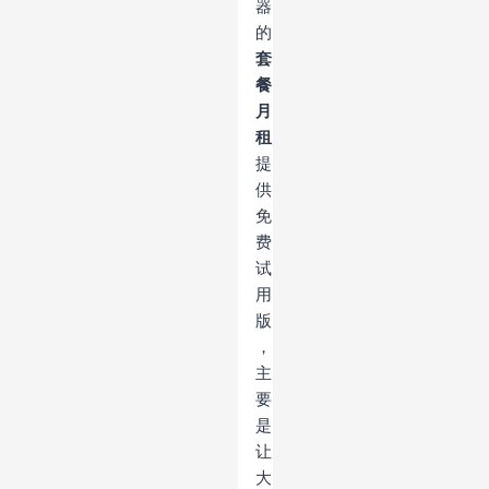
器
的
套
餐
月
租
提
供
免
费
试
用
版
，
主
要
是
让
大