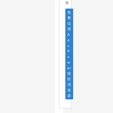
年
免
费
试
用
A
d
s
P
o
w
er
指
纹
浏
览
器