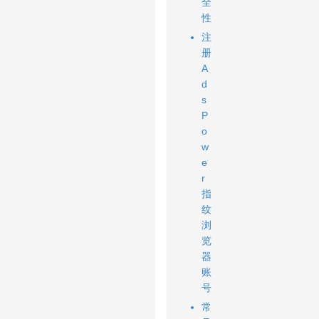
全
性
注
册
A
d
s
P
o
w
e
r
指
纹
浏
览
器
账
号
常