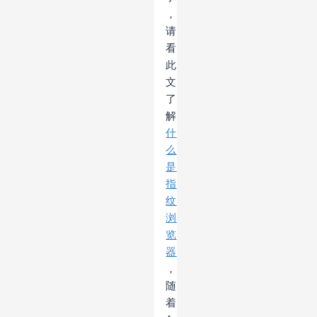
，
请
看
此
文
了
解
什
么
是
指
纹
浏
览
器
，
随
着