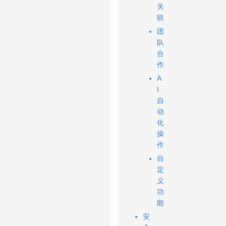
关
联
团
队
合
作
A
I
自
动
化
操
作
自
定
义
功
能
安