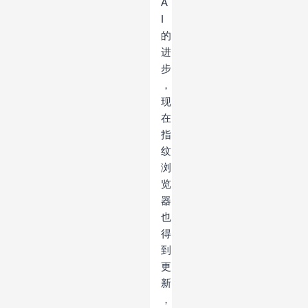
A
I
的
进
步
，
现
在
指
纹
浏
览
器
也
得
到
更
新
，