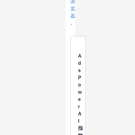
浏
览
器
。
A
d
s
P
o
w
e
r
A
I
指