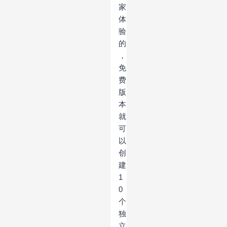
家
体
验
的
，
免
费
版
本
就
可
以
创
建
1
0
个
独
立