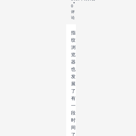
0
评
论
指
纹
浏
览
器
也
发
展
了
有
一
段
时
间
了