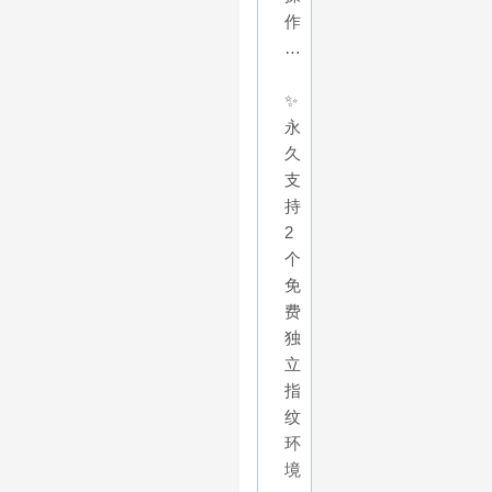
作
…
✨
永
久
支
持
2
个
免
费
独
立
指
纹
环
境