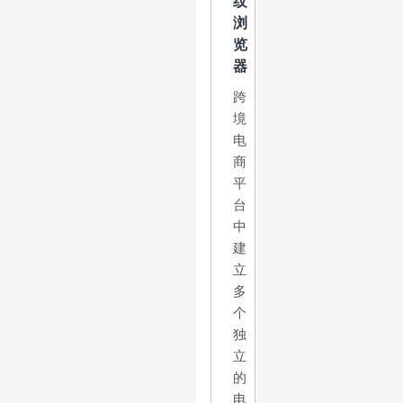
纹
浏
览
器
跨
境
电
商
平
台
中
建
立
多
个
独
立
的
电