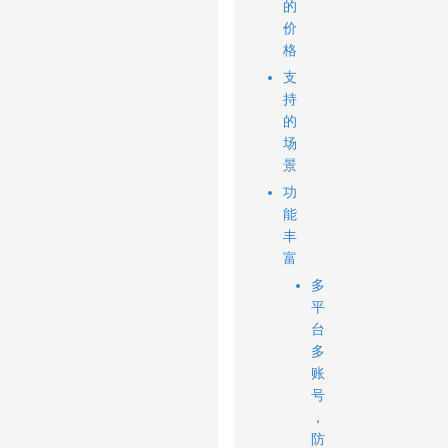
的
价
格
支
持
的
场
景
功
能
丰
富
多
平
台
多
账
号
，
防