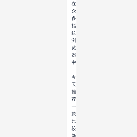
在
众
多
指
纹
浏
览
器
中
，
今
天
推
荐
一
款
比
较
新