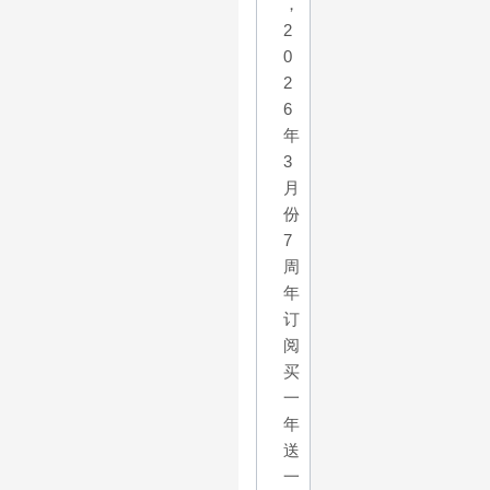
，
2
0
2
6
年
3
月
份
7
周
年
订
阅
买
一
年
送
一