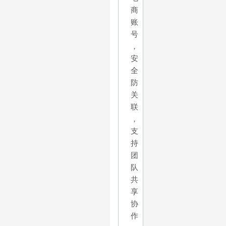
商
账
号
，
安
全
防
关
联
，
支
持
团
队
共
享
协
作