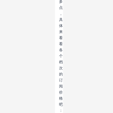
多
点
，
具
体
来
看
看
各
个
档
次
的
订
阅
价
格
吧
：