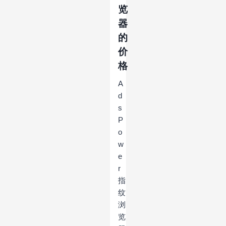
览
器
的
价
格
A
d
s
P
o
w
e
r
指
纹
浏
览