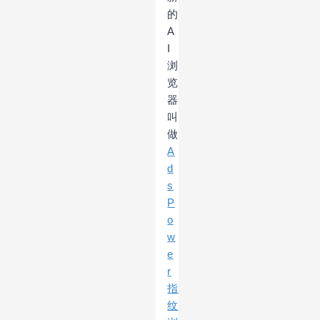
的
A
I
浏
览
器
叫
做
A
d
s
P
o
w
e
r
指
纹