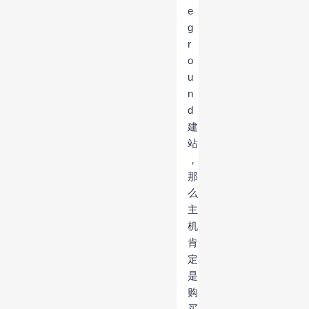
e
g
r
o
u
n
d
建
站
，
那
么
主
机
肯
定
是
购
买