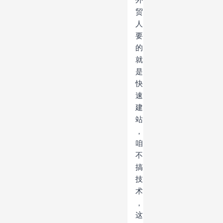
贸
人
要
的
就
是
快
速
建
站
，
咱
不
搞
技
术
，
这