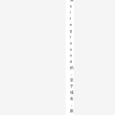
s
i
t
e
g
r
o
u
n
d
的
，
至
于
域
名
，
新