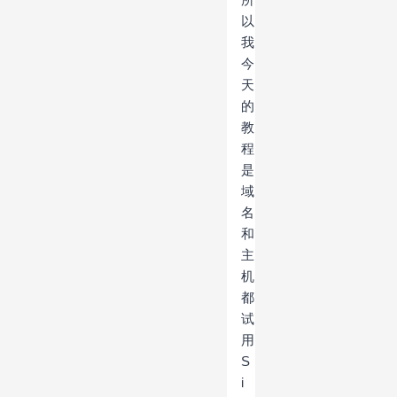
以
我
今
天
的
教
程
是
域
名
和
主
机
都
试
用
S
i