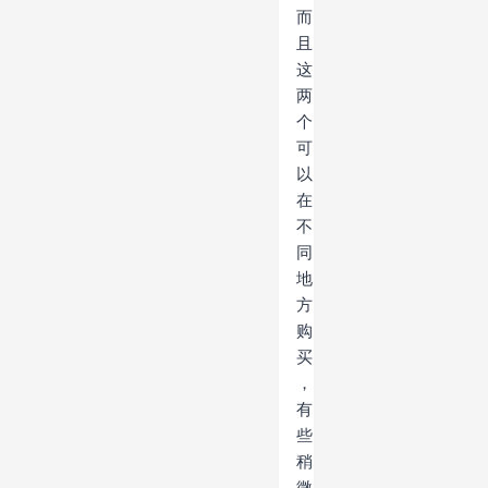
而
且
这
两
个
可
以
在
不
同
地
方
购
买
，
有
些
稍
微