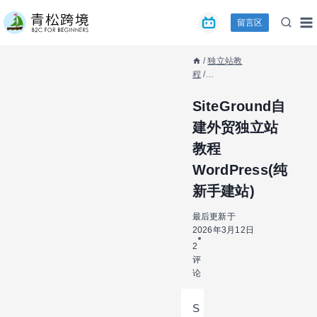
跳
留言区
到
内
容
/
独立站教
程
/
SiteGround自
建外贸独立站
SiteGround自
教程
建外贸独立站
WordPress(纯
新手建站)
教程
WordPress(纯
新手建站)
最后更新于
2026年3月12日
2
评
论
S