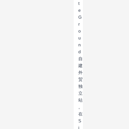
t
e
G
r
o
u
n
d
自
建
外
贸
独
立
站
。
在
S
i