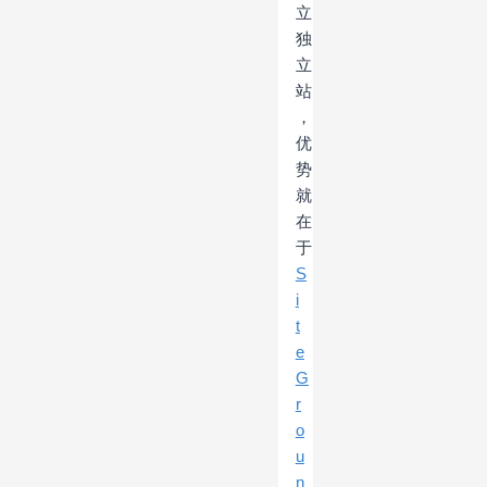
立
独
立
站
，
优
势
就
在
于
S
i
t
e
G
r
o
u
n