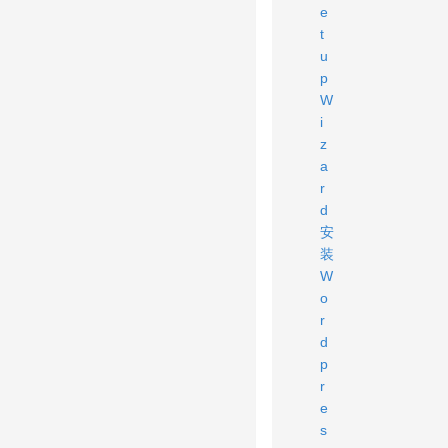
e
t
u
p
W
i
z
a
r
d
安
装
W
o
r
d
p
r
e
s