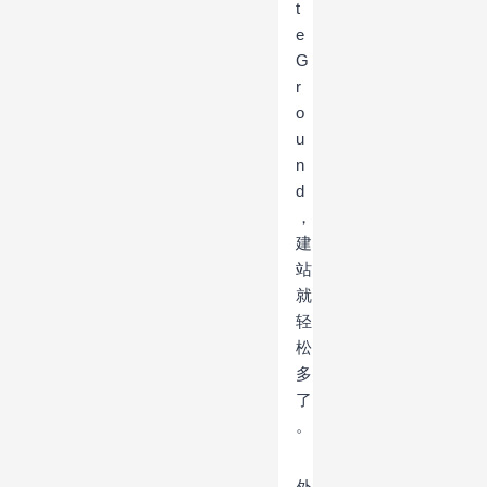
t
e
G
r
o
u
n
d
，
建
站
就
轻
松
多
了
。
外