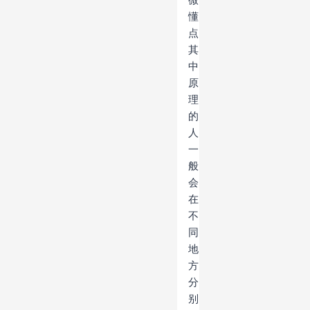
懂
点
其
中
原
理
的
人
一
般
会
在
不
同
地
方
分
别