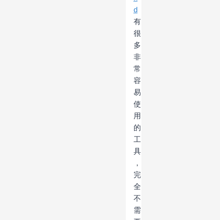
d
有
很
多
非
常
容
易
使
用
的
工
具
，
完
全
不
需