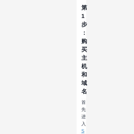
第
1
步
：
购
买
主
机
和
域
名
首
先
进
入
S