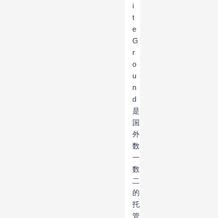
i
t
e
G
r
o
u
n
d
是
国
外
数
一
数
二
的
托
管