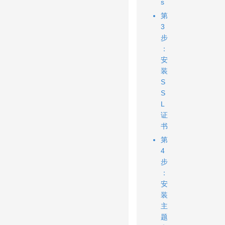
s
第
3
步
：
安
装
S
S
L
证
书
第
4
步
：
安
装
主
题