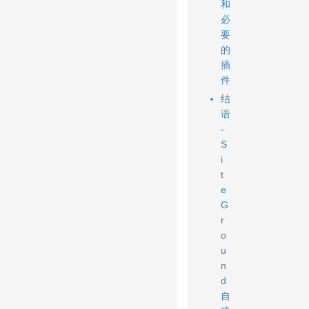
和
必
要
的
插
件
结
语
-
S
i
t
e
G
r
o
u
n
d
自