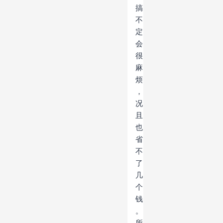
搞
不
定
会
很
麻
烦
，
况
且
也
省
不
了
几
个
钱
。
所