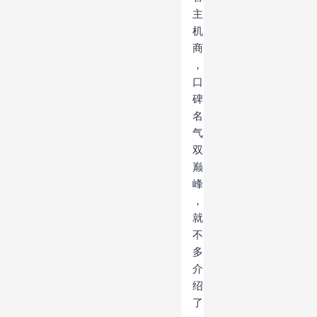
主
机
商
，
口
碑
名
气
双
巅
峰
，
就
不
多
介
绍
了