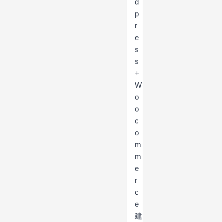
d
p
r
e
s
s
+
W
o
o
c
o
m
m
e
r
c
e
建