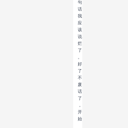
句
话
我
应
该
说
烂
了
。
好
了
不
废
话
了
，
开
始