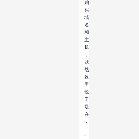
购
买
域
名
和
主
机
，
既
然
这
里
说
了
是
在
s
i
t