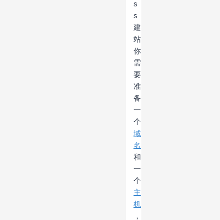
s
s
建
站
你
需
要
准
备
一
个
域
名
和
一
个
主
机
，