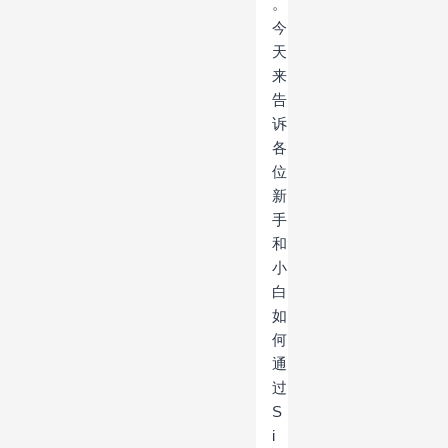
。
今
天
来
告
诉
各
位
新
手
和
小
白
如
何
通
过
S
i