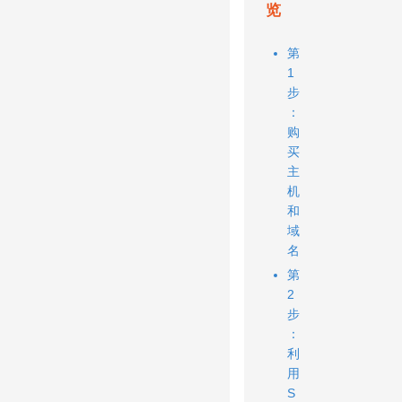
览
第
1
步
：
购
买
主
机
和
域
名
第
2
步
：
利
用
S