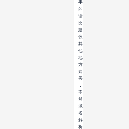
手
的
话
比
建
议
其
他
地
方
购
买
，
不
然
域
名
解
析