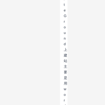
t
e
G
r
o
u
n
d
上
建
站
主
要
是
用
w
o
r