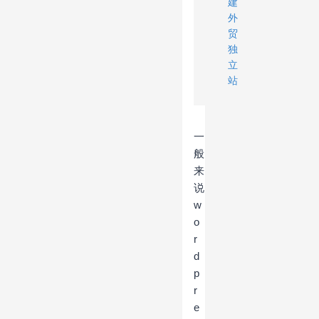
建
外
贸
独
立
站
一
般
来
说
w
o
r
d
p
r
e