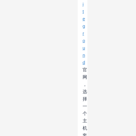
i
t
e
g
r
o
u
n
d
官
网
，
选
择
一
个
主
机
套