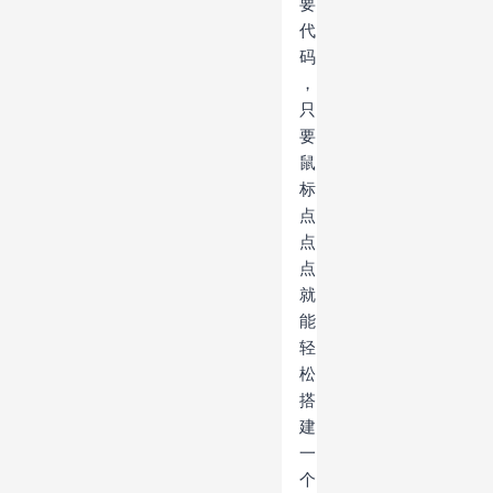
要
代
码
，
只
要
鼠
标
点
点
点
就
能
轻
松
搭
建
一
个