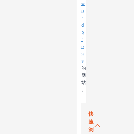
w
o
r
d
p
r
e
s
s
的
网
站
。
快
速
浏