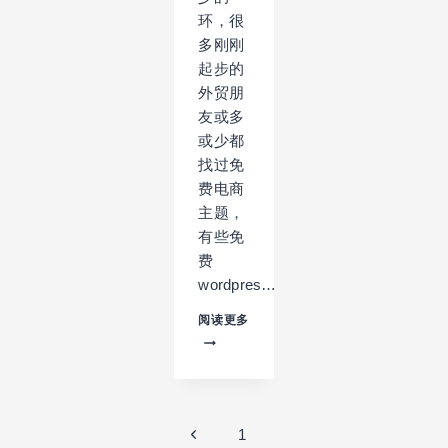
环，很
多刚刚
起步的
外贸朋
友或多
或少都
找过免
费电商
主题，
有些免
费
wordpres…
8
阅读更多
款
响
应
式
免
页
费
上
1
WORDPRESS