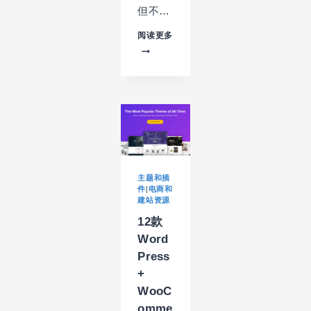
但不…
不
阅读更多
可
或
缺
的
WORDPRESS
插
件
之
速
度
优
主题和插
件
|
电商和
化
建站资源
(一)
12款
Word
Press
+
WooC
omme