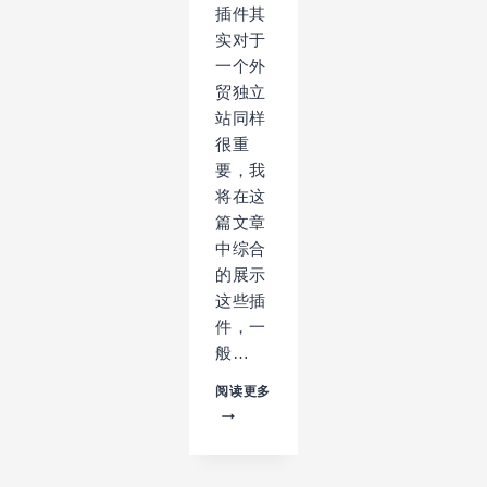
插件其
实对于
一个外
贸独立
站同样
很重
要，我
将在这
篇文章
中综合
的展示
这些插
件，一
般…
不
阅读更多
可
忽
视
的