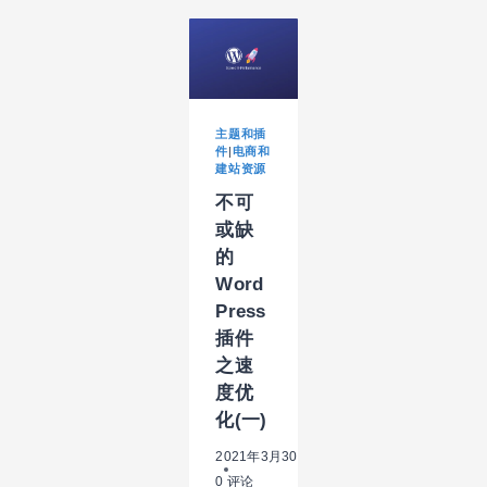
WORDPRESS
插
件
之
SEO(二)
主题和插
件
|
电商和
建站资源
不可
或缺
的
Word
Press
插件
之速
度优
化(一)
2021年3月30日
0 评论