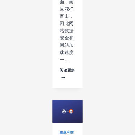
面，而
且花样
百出，
因此网
站数据
安全和
网站加
载速度
一…
不
阅读更多
可
或
缺
的
WORDPRESS
插
件
之
网
站
安
主题和插