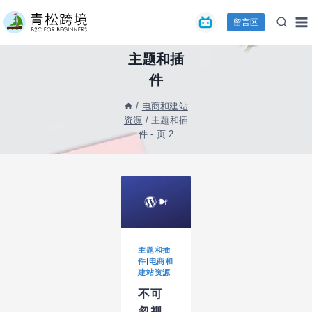
跳
留言区
到
内
容
主题和插
件
/
电商和建站
资源
/
主题和插
件
- 页 2
主题和插
件
|
电商和
建站资源
不可
忽视