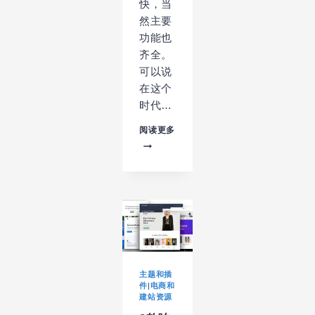
快，当
然主要
功能也
齐全。
可以说
在这个
时代…
12
阅读更多
款
WORDPRESS
+
WOOCOMMERCE
的
轻
量
电
商
主
题
主题和插
件
|
电商和
建站资源