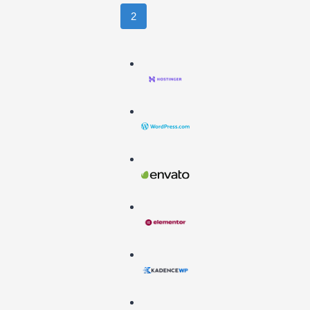
面
一
主
2
导
题
页
（适
航
合
外
贸
独
立
站）