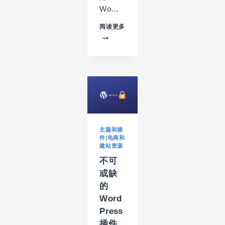
Wo…
如
阅读更多
何
利
用
好
WORDPRESS
的
小
工
具
（WIDGET）
主题和插
件
|
电商和
建站资源
不可
或缺
的
Word
Press
插件