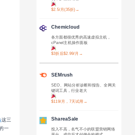
$2.5/月(35折)→
Chemicloud
各方面都很优秀的高速虚拟主机，
cPanel主机操作面板
$3折后$2.99/月→
SEMrush
SEO、网站分析诊断和报告、全网关
键词工具，行业老大
$119/月，7天试用→
ShareaSale
s
这三
己的一
投入不高，名气不小的联盟营销网络
平台，成交后才付佣金的模式