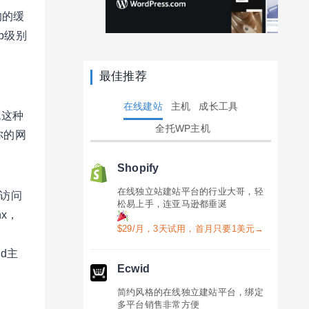
的的缓
p级别
最佳推荐
在线建站
主机
成长工具
机这种
全托WP主机
你的网
Shopify
在线独立站建站平台的行业大哥，轻
时访问
松易上手，连亚马逊都垂涎
x，
$29/月，3天试用，首月只要1美元→
d主
Ecwid
简约风格的在线独立建站平台，绑定
多平台销售非常方便