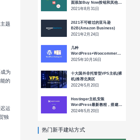
面添加Buy Now按钮和其他内
容
2021年8月31日
2021不可错过的亚马逊
的主题
B2B(Amazon Business)
2021年2月24日
几种
WordPress+Woocommerce
独立站的主机介绍
2025年10月16日
要成为
十大国外非托管型VPS主机(裸
机)推荐北美区
可能的
2022年5月20日
Hostinger主机安装
WordPress最新教程，搭建独
延迟运
立站
2024年5月20日
贸独
热门新手建站方式