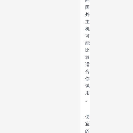
的
国
外
主
机
可
能
比
较
适
合
你
试
用
。
便
宜
的