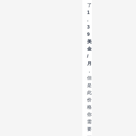
了
1
.
3
9
美
金
/
月
，
但
是
此
价
格
你
需
要