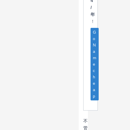
4
/
年
！
G
o
N
a
m
e
c
h
e
a
p
不
管