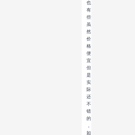
也
有
些
虽
然
价
格
便
宜
但
是
实
际
还
不
错
的
，
如