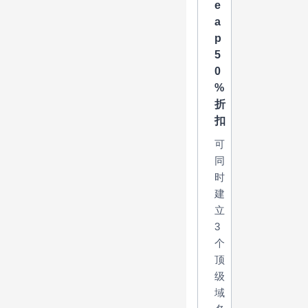
e
a
p
5
0
%
折
扣
可
同
时
建
立
3
个
顶
级
域