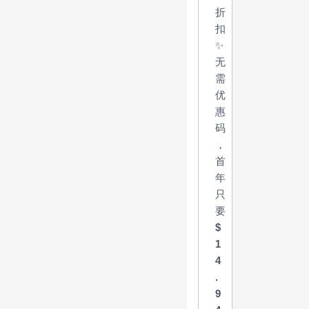
折
扣
✨
无
需
优
惠
码
，
首
年
只
要
$
1
4
.
9