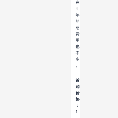
在
4
年
的
总
费
用
也
不
多
。
首
购
价
格
：
1