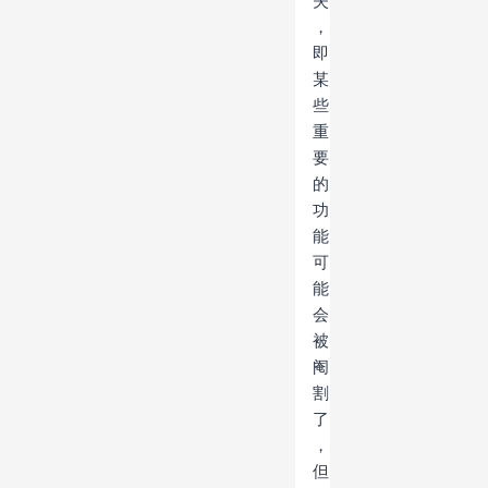
失
，
即
某
些
重
要
的
功
能
可
能
会
被
阉
割
了
，
但