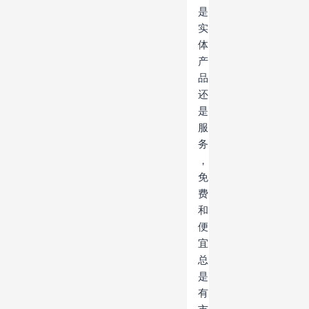
是
实
体
产
品
还
是
服
务
，
免
费
和
便
宜
总
是
有