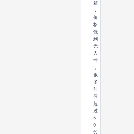
箱
，
价
格
低
到
无
人
性
，
很
多
时
候
超
过
5
0
%