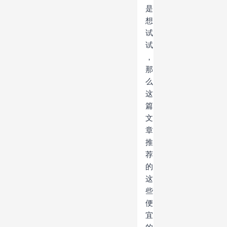
是
想
试
试
，
那
么
这
篇
文
章
推
荐
的
这
些
便
宜