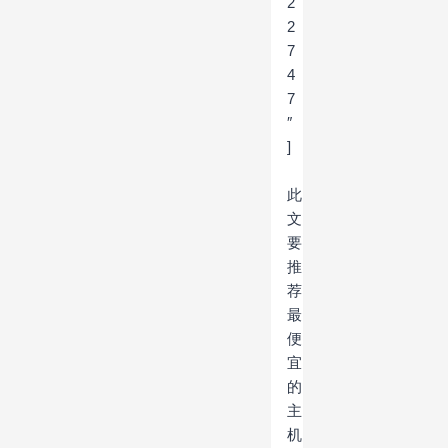
2
2
7
4
7
″
]
此
文
要
推
荐
最
便
宜
的
主
机