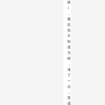
故
）
，
最
近
也
不
知
道
为
啥
，
涨
了
一
点
，
变
成