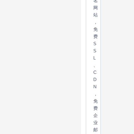
名
网
站
，
免
费
S
S
L
、
C
D
N
，
免
费
企
业
邮