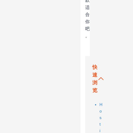
款
适
合
你
吧
。
快
速
浏
览
H
o
s
t
i