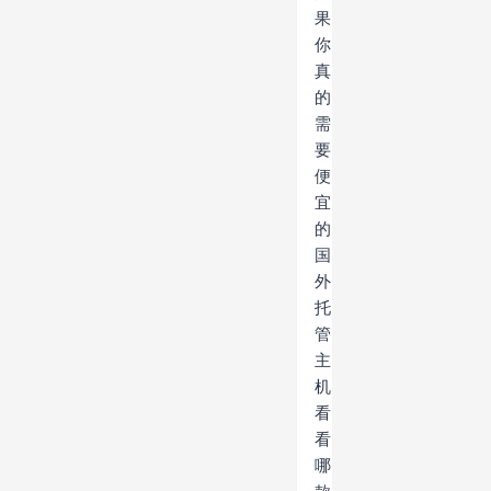
果
你
真
的
需
要
便
宜
的
国
外
托
管
主
机
看
看
哪