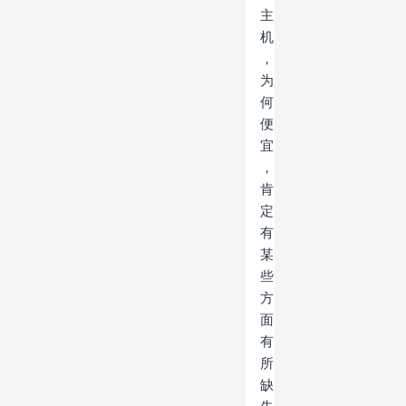
主
机
，
为
何
便
宜
，
肯
定
有
某
些
方
面
有
所
缺