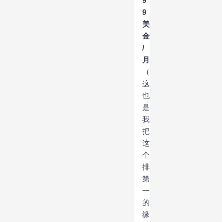
9
9
美
金
/
月
（
这
也
是
我
把
这
个
排
第
一
的
缘