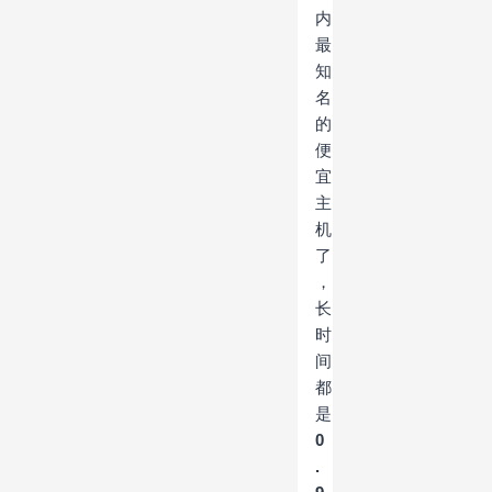
内
最
知
名
的
便
宜
主
机
了
，
长
时
间
都
是
0
.