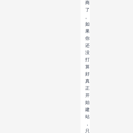
商
了
。
如
果
你
还
没
打
算
好
真
正
开
始
建
站
，
只