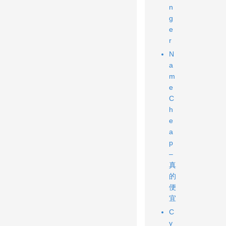
n
g
e
r
N
a
m
e
C
h
e
a
p
–
真
的
便
宜
C
y