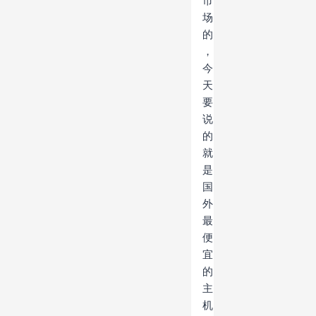
市
场
的
，
今
天
要
说
的
就
是
国
外
最
便
宜
的
主
机