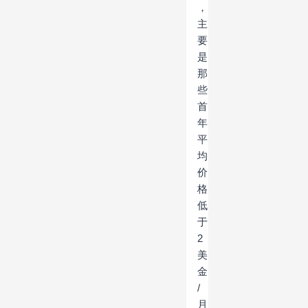
，
主
要
是
那
些
首
年
平
均
价
格
低
于
2
美
金
/
月