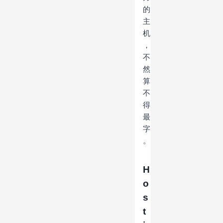
的
主
机
，
不
然
算
不
得
最
字
。
H
o
s
t