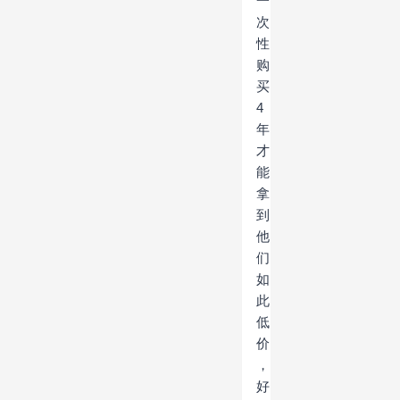
一
次
性
购
买
4
年
才
能
拿
到
他
们
如
此
低
价
，
好