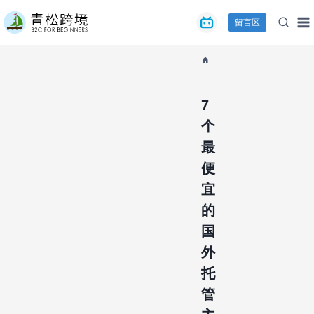
跳
留言区
到
内
容
/
7
个
7
最
个
便
宜
最
的
便
国
外
宜
托
管
的
主
国
机
盘
外
点
托
管