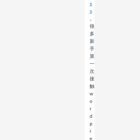
s
s
。
很
多
新
手
第
一
次
接
触
w
o
r
d
p
r
e