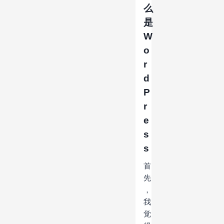
么
是
W
o
r
d
P
r
e
s
s
首
先
，
我
觉