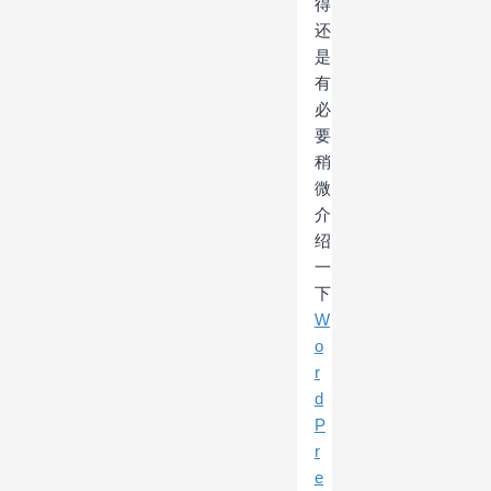
得
还
是
有
必
要
稍
微
介
绍
一
下
W
o
r
d
P
r
e