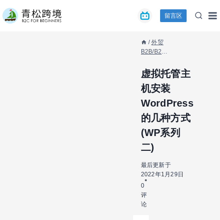
跳
留言区
到
内
容
/
外贸
B2B/B2C
/
虚拟托管主
机安装
虚拟托管主
WordPress
机安装
的几种方式
(WP系列
WordPress
二)
的几种方式
(WP系列
二)
最后更新于
2022年1月29日
0
评
论