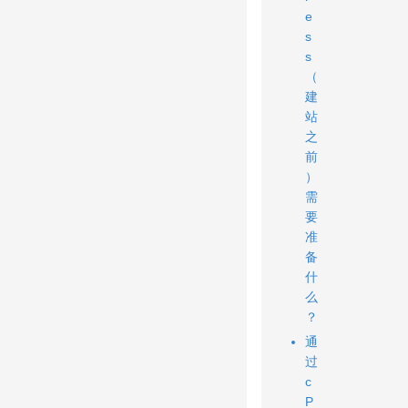
e
s
s
（
建
站
之
前
）
需
要
准
备
什
么
？
通
过
c
P