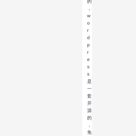
的
，
w
o
r
d
p
r
e
s
s
是
一
套
开
源
的
，
免