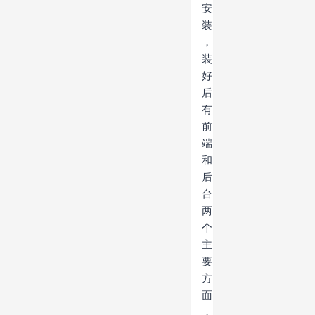
安
装
，
装
好
后
有
前
端
和
后
台
两
个
主
要
方
面
，