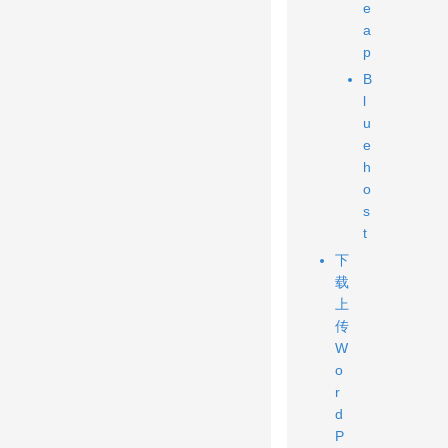
e
a
p
B
l
u
e
h
o
s
t
下
载
上
传
W
o
r
d
P