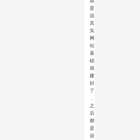
就
是
说
其
实
网
站
基
础
就
建
好
了
，
之
后
都
是
设