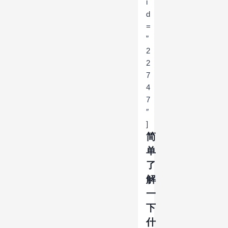
i
d
=
”
2
2
7
4
7
″
]
简
单
了
解
一
下
什