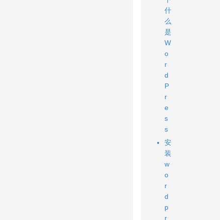
什
么
是
W
o
r
d
P
r
e
s
s
安
装
w
o
r
d
p
r