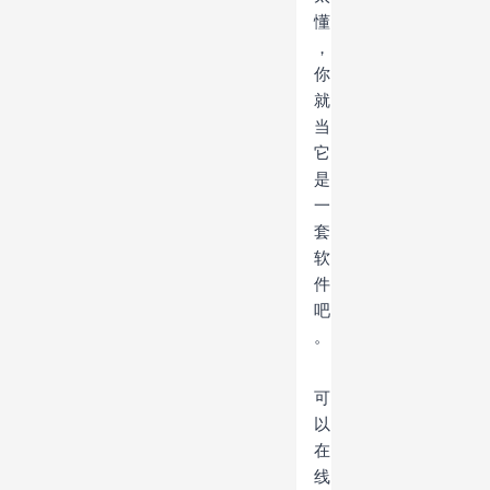
懂
，
你
就
当
它
是
一
套
软
件
吧
。
可
以
在
线