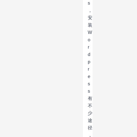
s
，
安
装
W
o
r
d
p
r
e
s
s
有
不
少
途
径
，