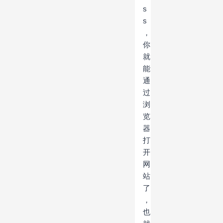
s
s
，
你
就
能
通
过
浏
览
器
打
开
网
站
了
，
也