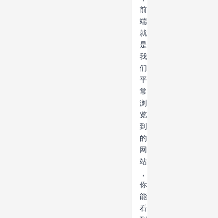
前
端
就
是
我
们
平
常
浏
览
到
的
网
站
，
你
能
看