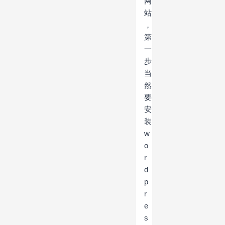
网
站
，
第
一
步
当
然
要
安
装
w
o
r
d
p
r
e
s