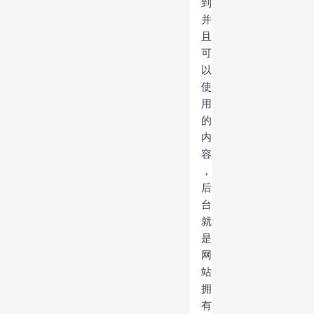
到
并
且
可
以
使
用
的
内
容
，
后
台
就
是
网
站
拥
有