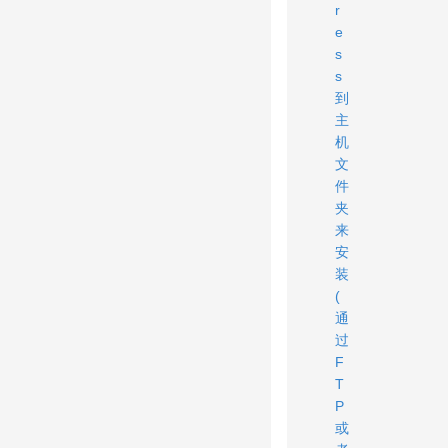
r
e
s
s
到
主
机
文
件
夹
来
安
装
(
通
过
F
T
P
或