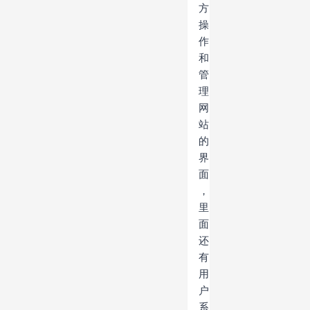
方
操
作
和
管
理
网
站
的
界
面
，
里
面
还
有
用
户
系