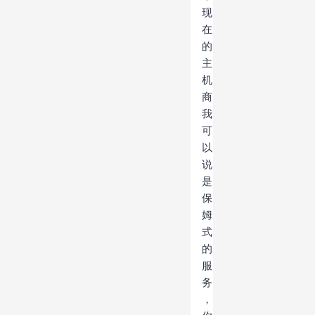
现
在
的
主
机
商
我
可
以
说
是
保
姆
式
的
服
务
，