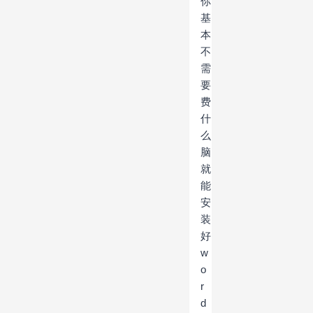
你
基
本
不
需
要
费
什
么
脑
就
能
安
装
好
w
o
r
d