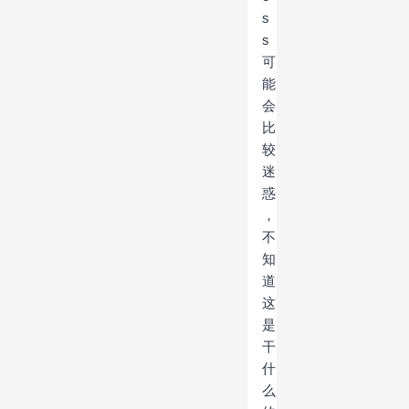
s
s
可
能
会
比
较
迷
惑
，
不
知
道
这
是
干
什
么