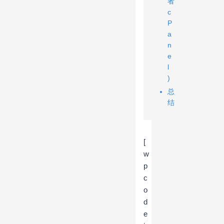
者
c
P
a
n
e
l
)
总
结
[
w
p
c
o
d
e