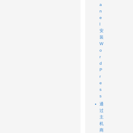
a
n
e
l
安
装
W
o
r
d
P
r
e
s
s
通
过
主
机
商