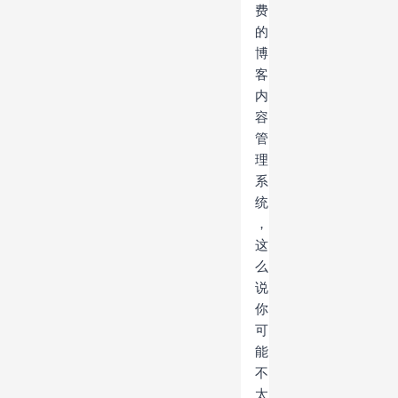
费
的
博
客
内
容
管
理
系
统
，
这
么
说
你
可
能
不
太