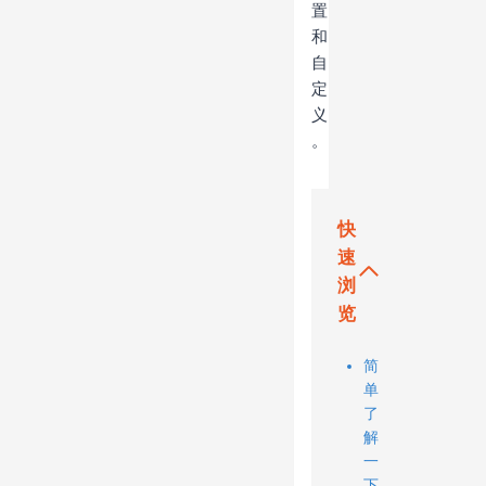
置
和
自
定
义
。
快
速
浏
览
简
单
了
解
一
下