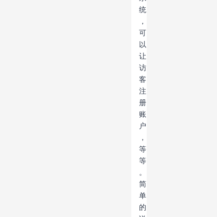
统
，
可
以
让
访
客
注
册
账
户
，
等
等
。
简
单
的