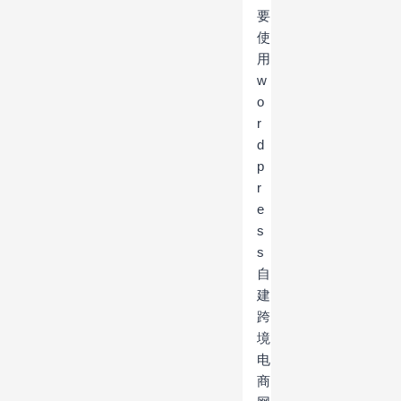
要
使
用
w
o
r
d
p
r
e
s
s
自
建
跨
境
电
商