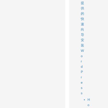
提
供
的
快
速
向
导
安
装
W
o
r
d
P
r
e
s
s
H
o