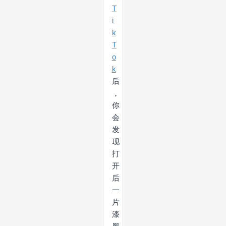
T
i
k
T
o
k
后
，
你
会
发
现
打
开
后
一
片
漆