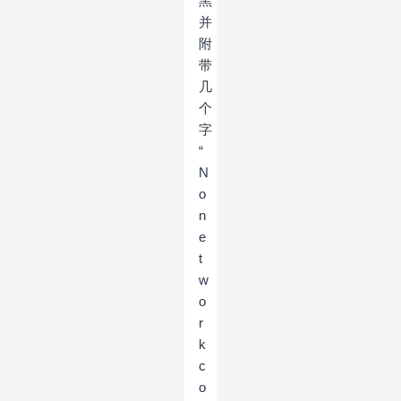
黑
并
附
带
几
个
字
“
N
o
n
e
t
w
o
r
k
c
o