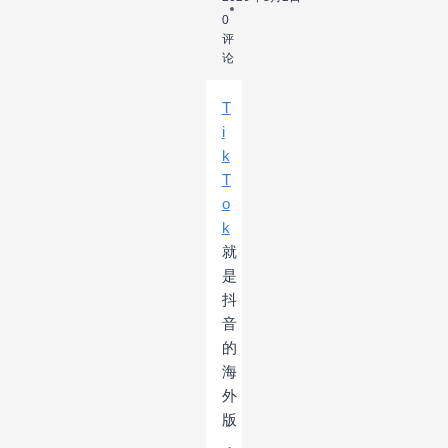
0
评
论
T
i
k
T
o
k
就
是
抖
音
的
海
外
版
，