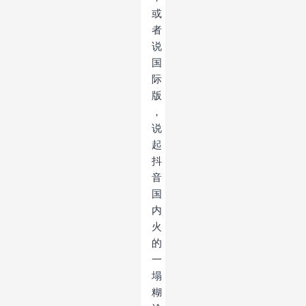
或
者
说
国
际
版
，
说
起
抖
音
国
内
火
的
一
塌
糊