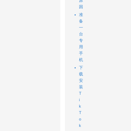
原
因
准
备
一
台
专
用
手
机
下
载
安
装
T
i
k
T
o
k