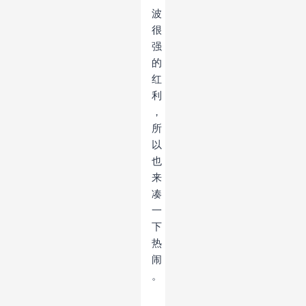
波
很
强
的
红
利
，
所
以
也
来
凑
一
下
热
闹
。