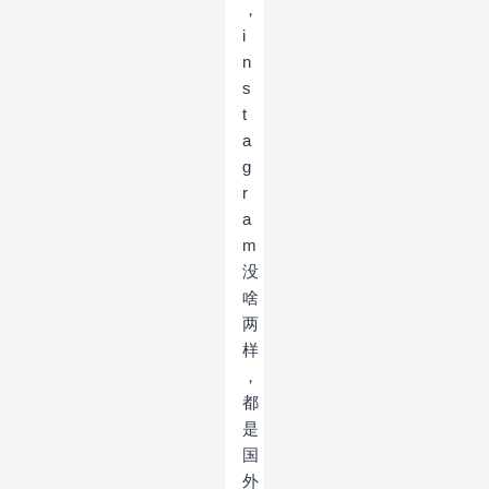
，
i
n
s
t
a
g
r
a
m
没
啥
两
样
，
都
是
国
外