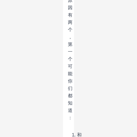
原
因
有
两
个
，
第
一
个
可
能
你
们
都
知
道
：
和