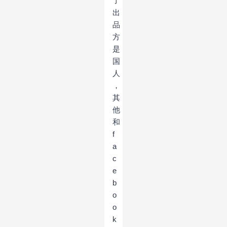
了
出
品
方
是
国
人
，
其
他
和
f
a
c
e
b
o
o
k