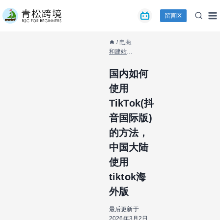
跳
留言区
到
内
容
/
电商
和建站资
源
/
社交
和其他
/
国内如何
国内如何
使用
使用
TikTok(抖
TikTok(抖
音国际
音国际版)
版)的方
法，中国
的方法，
大陆使用
tiktok海
中国大陆
外版
使用
tiktok海
外版
最后更新于
2026年3月2日