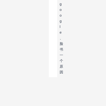
g
o
o
g
l
e
、
脸
书
一
个
原
因
，
被
墙
了
；