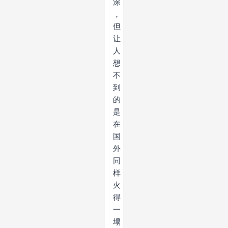
涂
，
但
让
人
想
不
到
的
是
在
国
外
同
样
火
得
一
塌