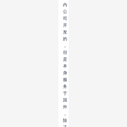
内
公
司
开
发
的
，
但
是
本
身
服
务
于
国
外
，
除