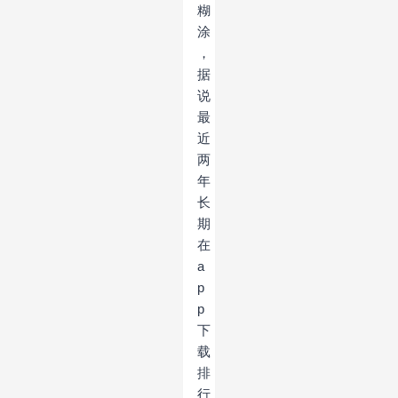
糊
涂
，
据
说
最
近
两
年
长
期
在
a
p
p
下
载
排
行