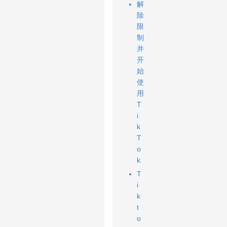
解
除
限
制
并
开
始
使
用
T
i
k
T
o
k
T
i
k
t
o