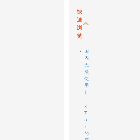
快
速
浏
览
国
内
无
法
使
用
T
i
k
T
o
k
的