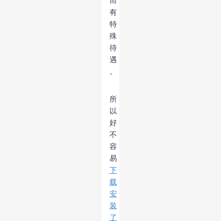
而
有
特
殊
待
遇
。
所
以
好
不
容
易
下
载
安
装
了