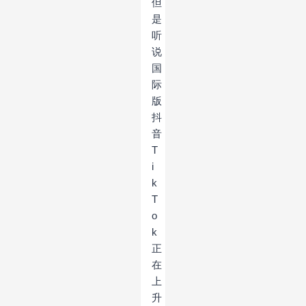
但
是
听
说
国
际
版
抖
音
T
i
k
T
o
k
正
在
上
升