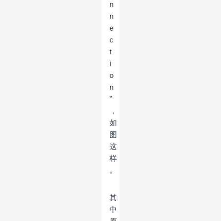
n
n
e
c
t
i
o
n
”
，
如
图
这
样
。
其
中