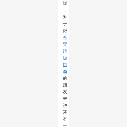
期
，
对
于
做
外
贸
跨
境
电
商
的
朋
友
来
说
还
有
一