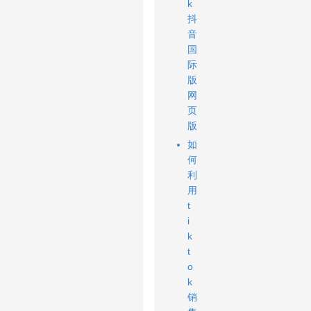
k
抖
音
国
际
版
网
页
版
如
何
利
用
t
i
k
t
o
k
销