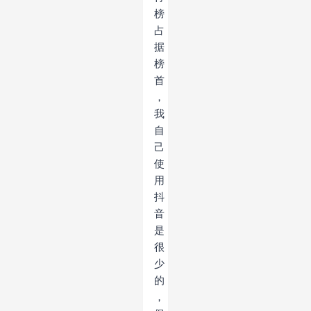
榜
占
据
榜
首
，
我
自
己
使
用
抖
音
是
很
少
的
，