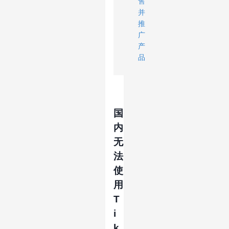
售
并
推
广
产
品
国
内
无
法
使
用
T
i
k