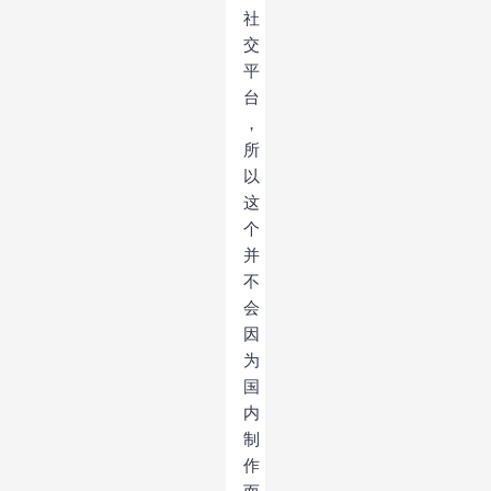
社
交
平
台
，
所
以
这
个
并
不
会
因
为
国
内
制
作