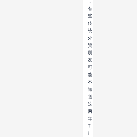
，
有
些
传
统
外
贸
朋
友
可
能
不
知
道
这
两
年
T
i