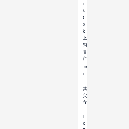
i
k
t
o
k
上
销
售
产
品
。
其
实
在
T
i
k