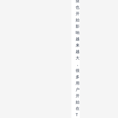
块
也
开
始
影
响
越
来
越
大
，
很
多
用
户
开
始
在
T