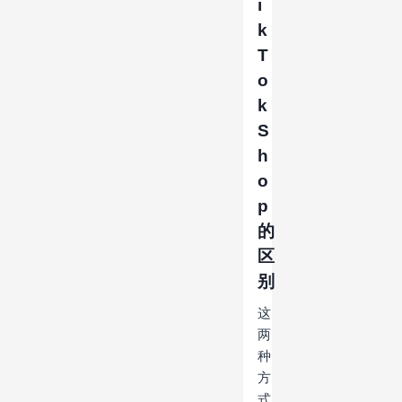
i
k
T
o
k
S
h
o
p
的
区
别
这
两
种
方
式