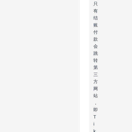
只
有
结
账
付
款
会
跳
转
第
三
方
网
站
，
即
T
i
k