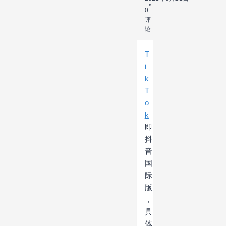
0
评
论
T
i
k
T
o
k
即
抖
音
国
际
版
，
具
体