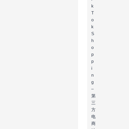
k
T
o
k
S
h
o
p
p
i
n
g
–
第
三
方
电
商