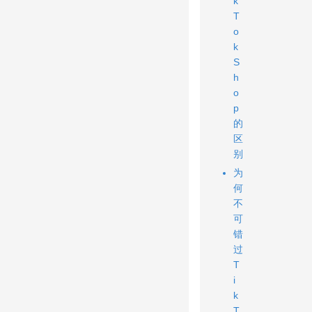
k
T
o
k
S
h
o
p
的
区
别
为
何
不
可
错
过
T
i
k
T