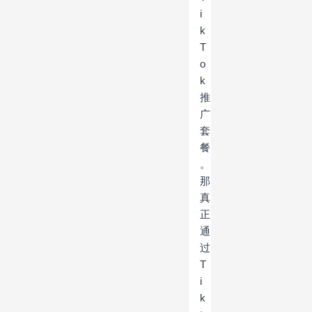
i
k
T
o
k
推
广
套
餐
。
那
真
正
通
过
T
i
k