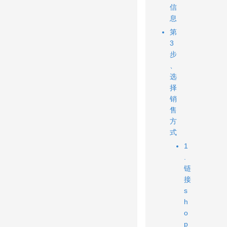
信
息
第
3
步
、
选
择
销
售
方
式
1
.
链
接
s
h
o
p