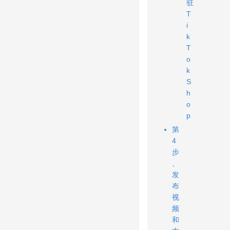
驻
T
i
k
T
o
k
S
h
o
p
第
4
步
、
发
布
视
频
和