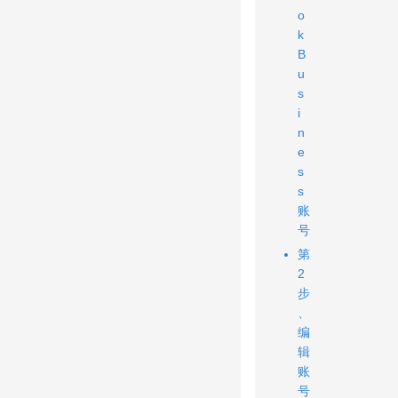
o
k
B
u
s
i
n
e
s
s
账
号
第
2
步
、
编
辑
账
号