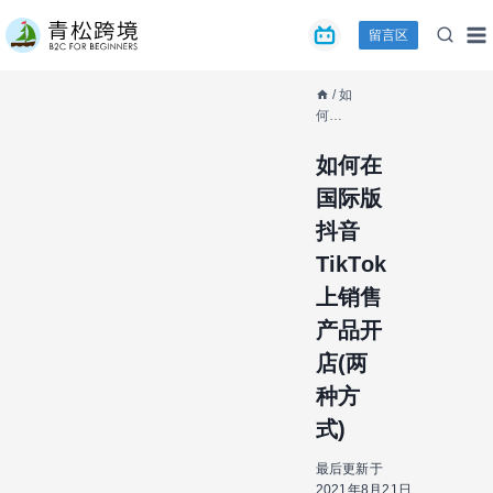
跳
留言区
到
内
容
/
如
何在
国际
版抖
如何在
音
国际版
TikTok
上销
抖音
售产
TikTok
品开
店(两
上销售
种方
式)
产品开
店(两
种方
式)
最后更新于
2021年8月21日