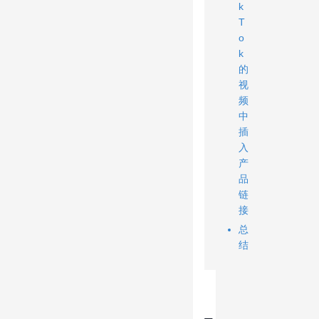
k
T
o
k
的
视
频
中
插
入
产
品
链
接
总
结