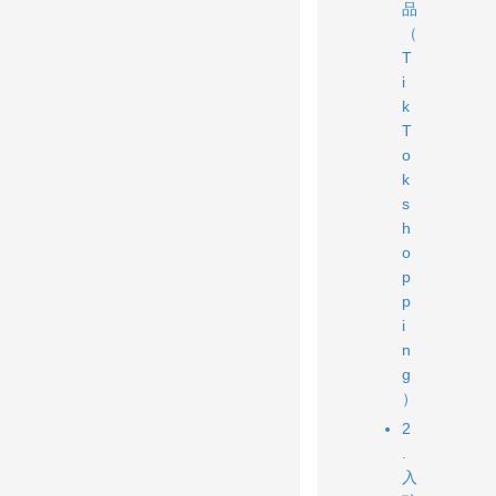
品
（
T
i
k
T
o
k
s
h
o
p
p
i
n
g
）
2
.
入