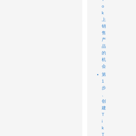
o
k
上
销
售
产
品
的
机
会
第
1
步
、
创
建
T
i
k
T