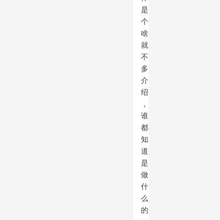
是
个
啥
就
不
多
介
绍
，
谁
都
知
道
是
做
什
么
的