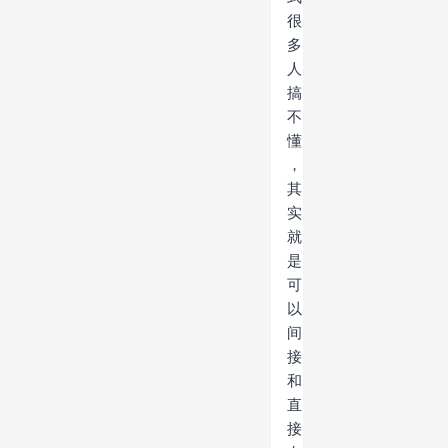
很
多
人
搞
不
懂
，
其
实
就
是
可
以
间
接
和
直
接