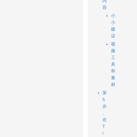
内
容
小
小
建
议
视
频
工
具
和
素
材
第
5
步
、
在
T
i