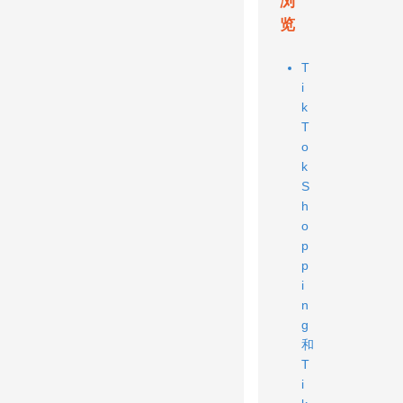
浏
览
T
i
k
T
o
k
S
h
o
p
p
i
n
g
和
T
i