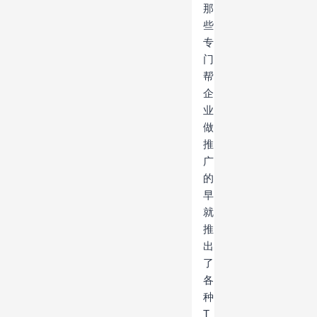
那
些
专
门
帮
企
业
做
推
广
的
早
就
推
出
了
各
种
T