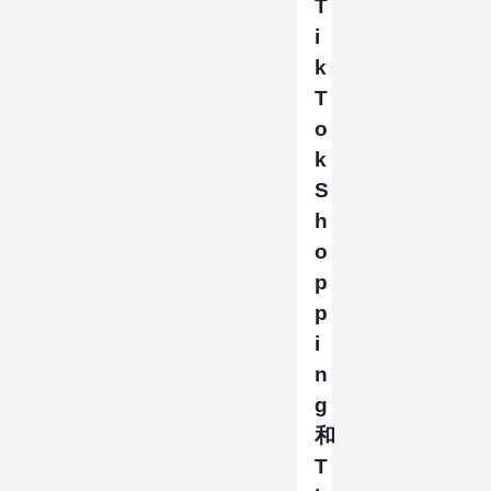
T
i
k
T
o
k
S
h
o
p
p
i
n
g
和
T