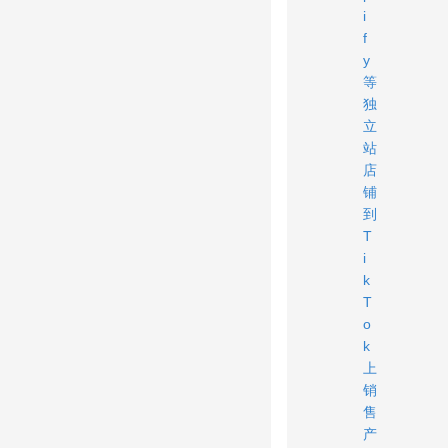
i
f
y
等
独
立
站
店
铺
到
T
i
k
T
o
k
上
销
售
产