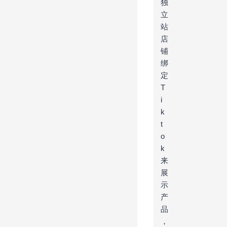
独
立
站
店
铺
绑
定
T
i
k
t
o
k
来
展
示
产
品
，