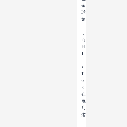
全
球
第
一
，
而
且
T
i
k
T
o
k
在
电
商
这
一