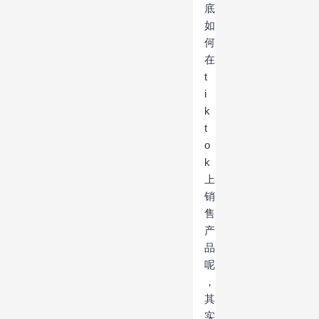
底
如
何
在
t
i
k
t
o
k
上
销
售
产
品
呢
，
其
实