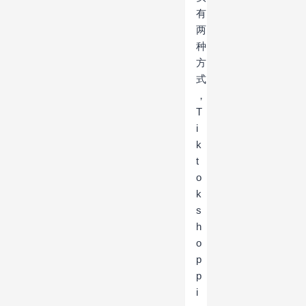
有
两
种
方
式
，
T
i
k
t
o
k
s
h
o
p
p
i