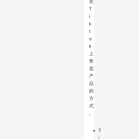
在
T
i
k
t
o
k
上
售
卖
产
品
的
方
式
。
T
i