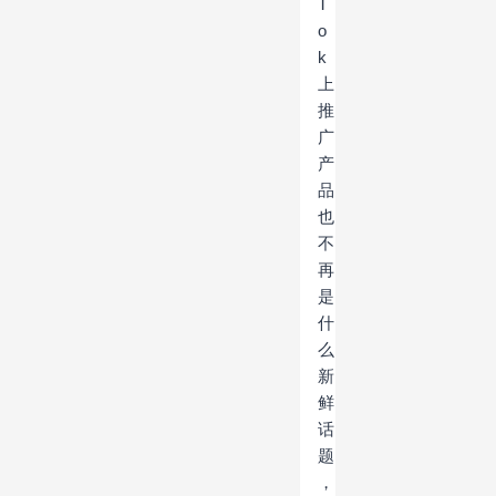
T
o
k
上
推
广
产
品
也
不
再
是
什
么
新
鲜
话
题
，