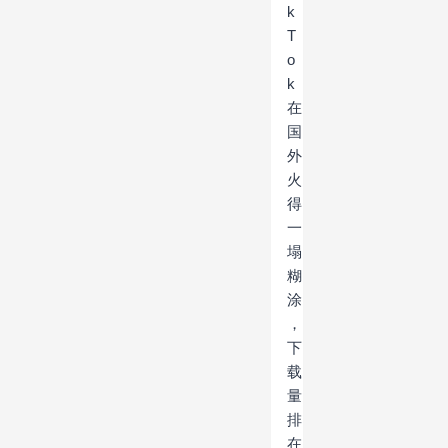
k
T
o
k
在
国
外
火
得
一
塌
糊
涂
，
下
载
量
排
在