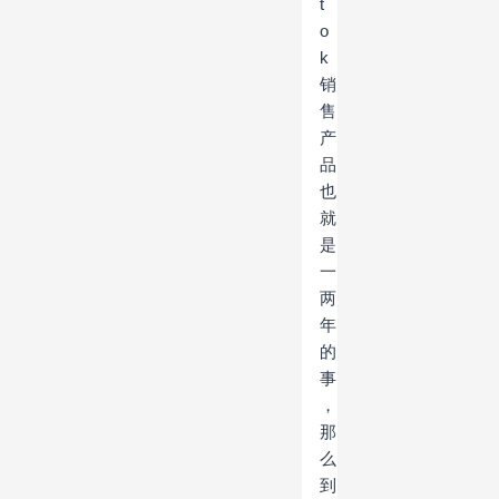
t
o
k
销
售
产
品
也
就
是
一
两
年
的
事
，
那
么
到