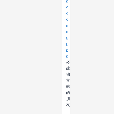
o
o
c
o
m
m
e
r
c
e
搭
建
独
立
站
的
朋
友
，