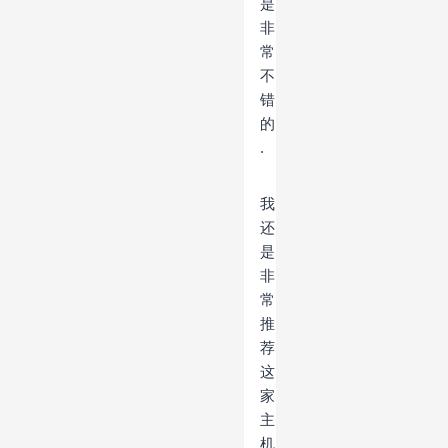
是
非
常
不
错
的
.
我
还
是
非
常
推
荐
这
家
主
机