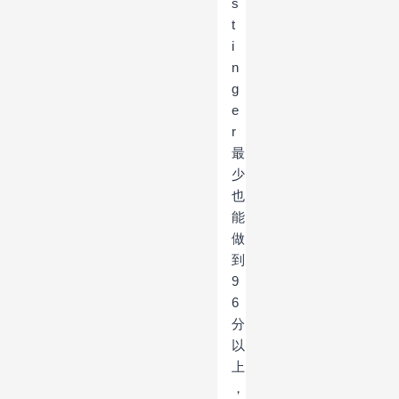
s
t
i
n
g
e
r
最
少
也
能
做
到
9
6
分
以
上
，