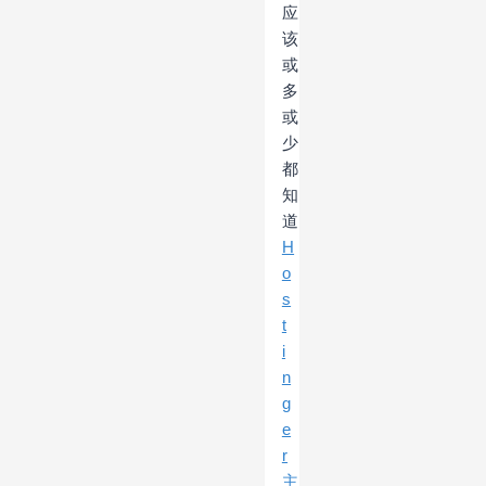
应
该
或
多
或
少
都
知
道
H
o
s
t
i
n
g
e
r
主