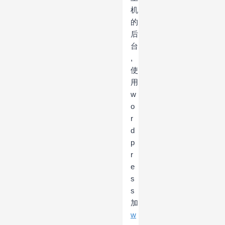
机
的
后
台
,
使
用
w
o
r
d
p
r
e
s
s
加
w