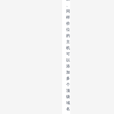
、
同
样
价
位
的
主
机
可
以
添
加
多
个
顶
级
域
名