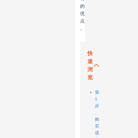
的
优
点
。
快
速
浏
览
第
1
步
、
购
买
或