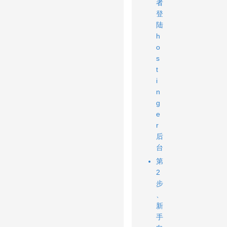
者
登
陆
h
o
s
t
i
n
g
e
r
后
台
第
2
步
、
新
手