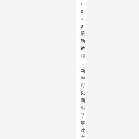
r
e
s
s
最
新
教
程
，
新
手
可
以
同
时
了
解
此
主