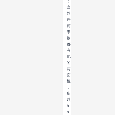
；
当
然
任
何
事
物
都
有
他
的
两
面
性
，
所
以
h
o