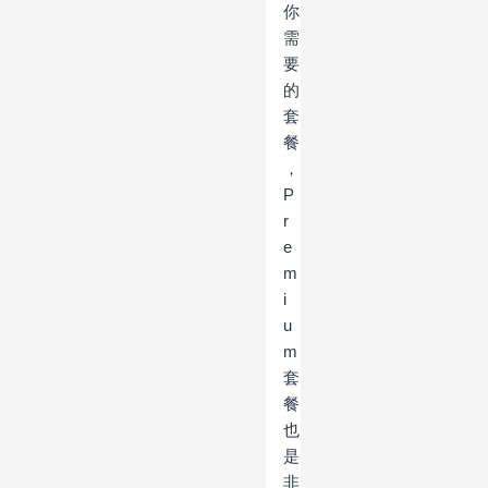
你
需
要
的
套
餐
，
P
r
e
m
i
u
m
套
餐
也
是
非