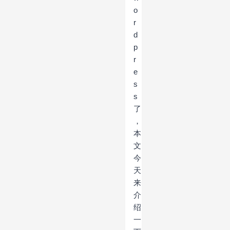
o
r
d
p
r
e
s
s
了
，
本
文
今
天
来
介
绍
一