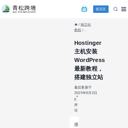
跳
留言区
到
内
容
/
独立站
教程
/
WordPress
系列
/
Hostinger
Hostinger
主机安装
主机安装
WordPress
WordPress
最新教程，
最新教程，
搭建独立站
搭建独立站
最后更新于
2025年9月3日
0
评
论
搭