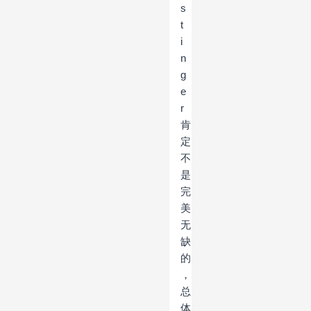
s
t
i
n
g
e
r
肯
定
不
是
完
美
无
缺
的
，
总
体