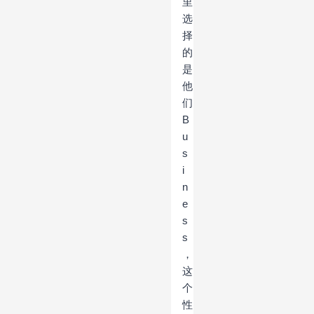
里
选
择
的
是
他
们
B
u
s
i
n
e
s
s
，
这
个
性