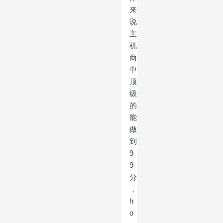
来
说
主
机
商
中
顶
级
的
能
做
到
9
9
分
，
h
o