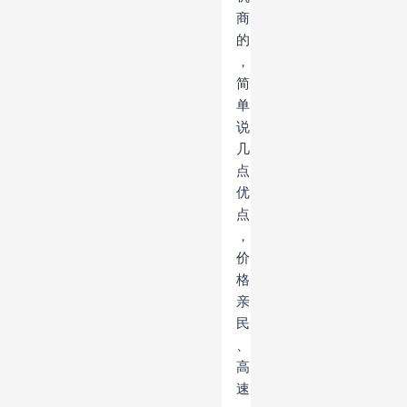
商
的
，
简
单
说
几
点
优
点
，
价
格
亲
民
、
高
速