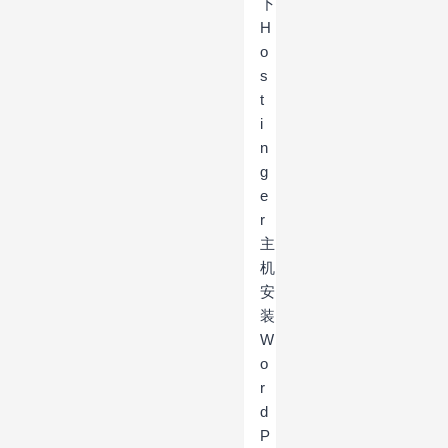
下
H
o
s
t
i
n
g
e
r
主
机
安
装
W
o
r
d
P