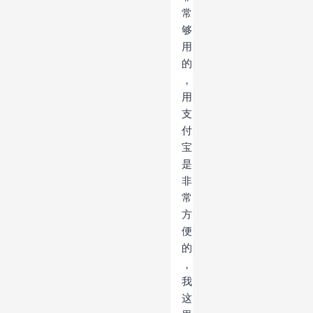
常
够
用
的
，
用
支
付
宝
是
非
常
方
便
的
，
我
这