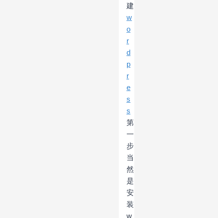
建
w
o
r
d
p
r
e
s
s
第
一
步
当
然
是
安
装
w