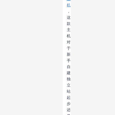
机
，
这
款
主
机
对
于
新
手
自
建
独
立
站
起
步
还