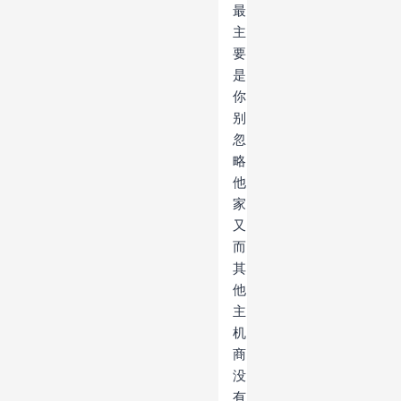
最
主
要
是
你
别
忽
略
他
家
又
而
其
他
主
机
商
没
有