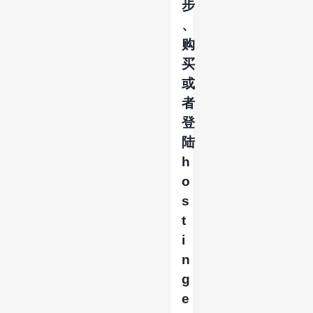
步
、
购
买
或
者
登
陆
h
o
s
t
i
n
g
e