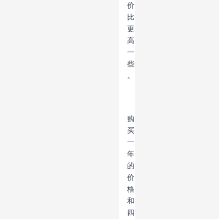
价
比
更
高
一
些
。
购
买
一
年
的
价
格
和
四