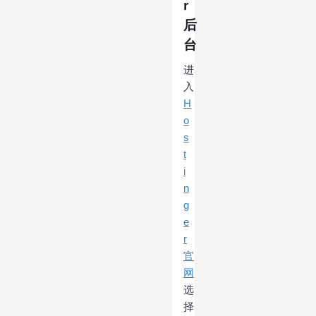
r
后
台
进
入
H
o
s
t
i
n
g
e
r
官
网
选
择