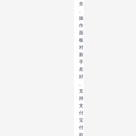
全
、
操
作
面
板
对
新
手
友
好
、
支
持
支
付
宝
付
款