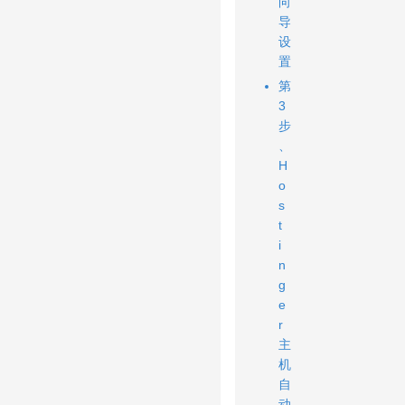
向
导
设
置
第
3
步
、
H
o
s
t
i
n
g
e
r
主
机
自
动