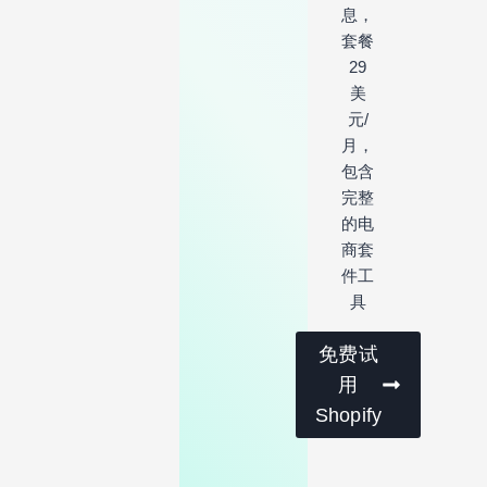
息，
套餐
29
美
元/
月，
包含
完整
的电
商套
件工
具
免费试
用
Shopify