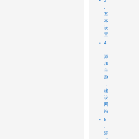
3
.
基
本
设
置
4
.
添
加
主
题
，
建
设
网
站
5
.
添