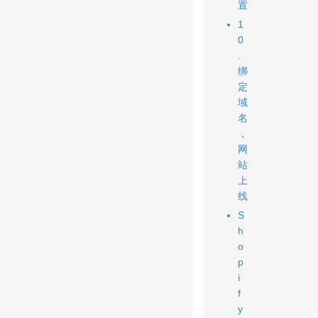
置
1
0
.
绑
定
域
名
，
网
站
上
线
S
h
o
p
i
f
y