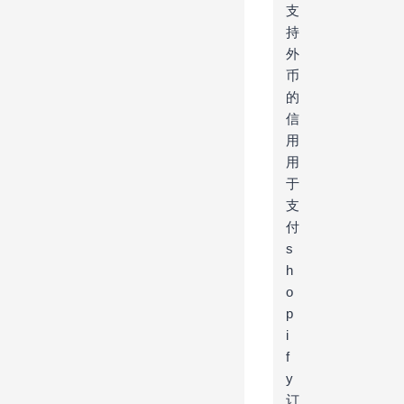
支
持
外
币
的
信
用
用
于
支
付
s
h
o
p
i
f
y
订