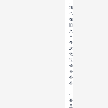
。
我
也
在
旧
文
里
多
次
做
过
修
修
补
补
，
但
要
是