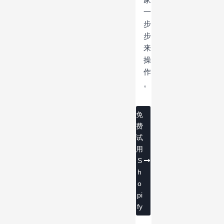
一
步
步
来
操
作
。
免
费
试
用
S
h
o
pi
fy