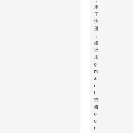
用
于
注
册
，
建
议
用
g
m
a
i
l
或
者
o
u
t