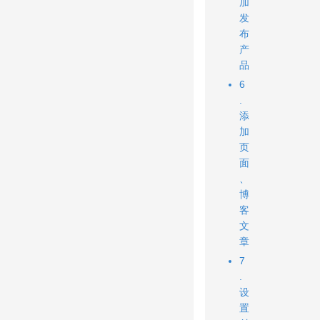
加
发
布
产
品
6
.
添
加
页
面
、
博
客
文
章
7
.
设
置