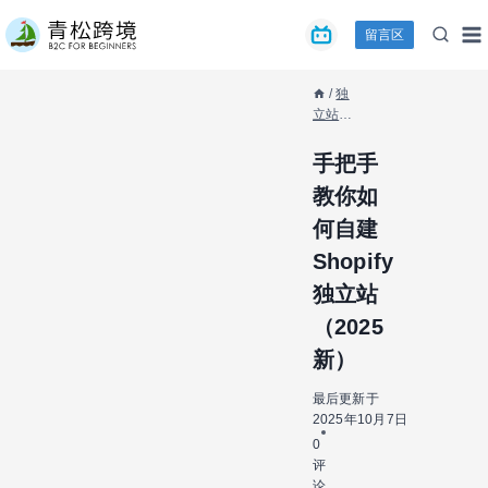
跳
留言区
到
内
容
/
独
立站教
程
/
Shopify
手把手
独立站
教你如
/
手把
手教你
何自建
如何自
Shopify
建
Shopify
独立站
独立站
（2025
（2025
新）
新）
最后更新于
2025年10月7日
0
评
论