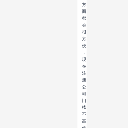
方
面
都
会
很
方
便
，
现
在
注
册
公
司
门
槛
不
高
的