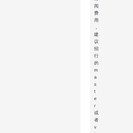
阅
费
用
，
建
议
招
行
的
m
a
s
t
e
r
或
者
v