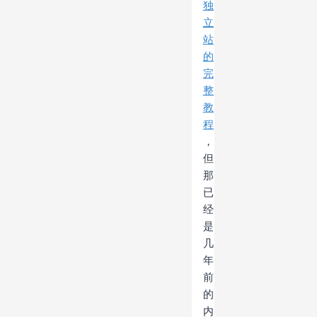
独
立
站
的
完
整
教
程
，
但
那
已
经
是
几
年
前
的
内