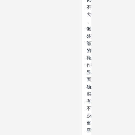
不
大
，
但
外
部
的
操
作
界
面
确
实
有
不
少
更
新