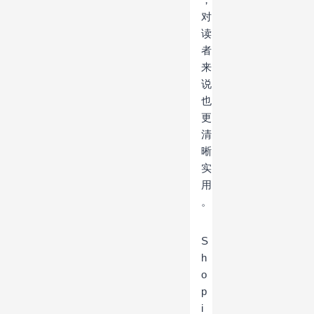
对
读
者
来
说
也
更
清
晰
实
用
。
S
h
o
p
i