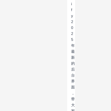
i
f
y
2
0
2
5
年
最
新
的
后
台
界
面
，
带
大
家