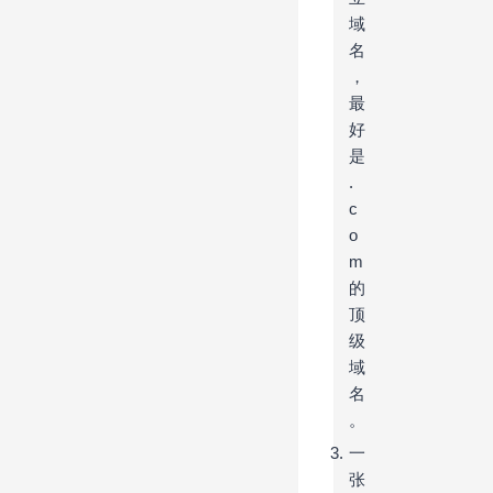
域
名
，
最
好
是
.
c
o
m
的
顶
级
域
名
。
一
张