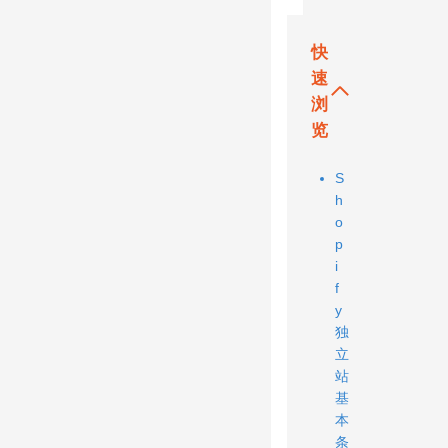
快
速
浏
览
S
h
o
p
i
f
y
独
立
站
基
本
条