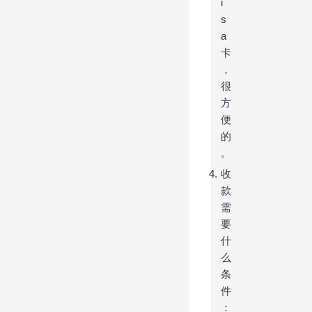
i
s
a
卡
，
很
方
便
的
。
收
款
需
要
什
么
条
件
：