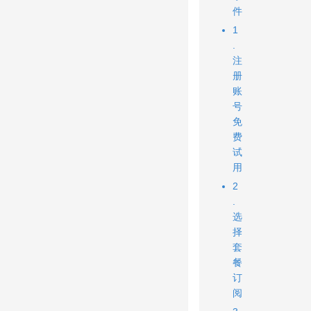
件
1
.
注
册
账
号
免
费
试
用
2
.
选
择
套
餐
订
阅