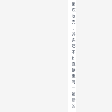
彻
底
改
完
，
其
实
还
不
如
直
接
重
写
一
篇
新
的
，