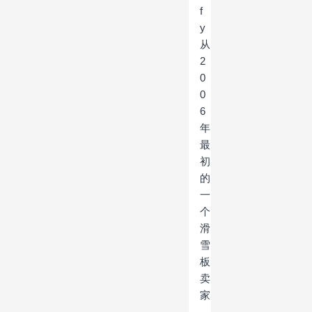
f
y
从
2
0
0
6
年
最
初
的
一
个
滑
雪
板
卖
家
，