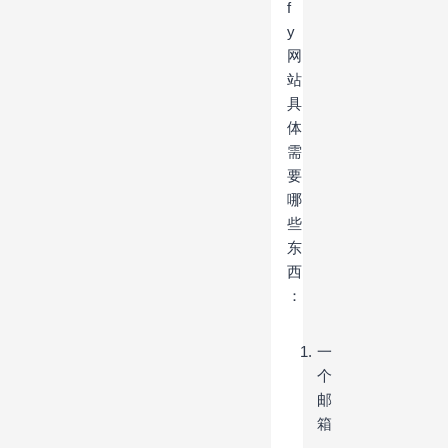
f
y
网
站
具
体
需
要
哪
些
东
西
：
一
个
邮
箱
，