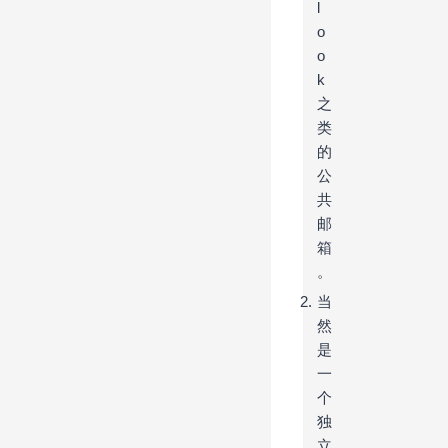
l
o
o
k
之
类
的
公
共
邮
箱
。
当
然
是
一
个
独
立