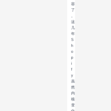
容
了
。
这
几
年
S
h
o
p
i
f
y
虽
然
内
核
变
化