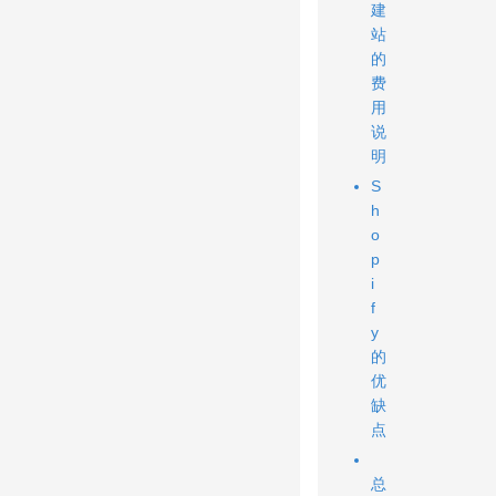
建
站
的
费
用
说
明
S
h
o
p
i
f
y
的
优
缺
点
总