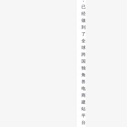
已
经
做
到
了
全
球
跨
国
独
角
兽
电
商
建
站
平
台