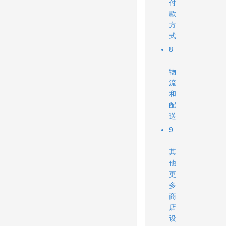
付
款
方
式
8
.
物
流
和
配
送
9
.
其
他
更
多
商
店
设