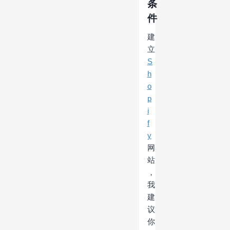
条
件
建
立
S
h
o
p
i
f
y
网
站
，
我
建
议
你