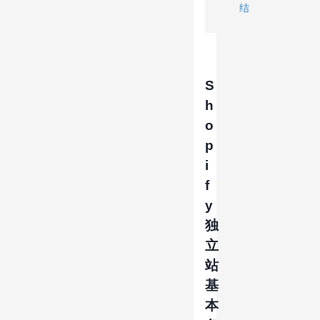
结
S
h
o
p
i
f
y
独
立
站
基
本