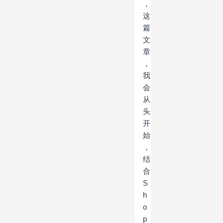
，
这
篇
文
章
，
我
会
从
头
开
始
，
结
合
S
h
o
p