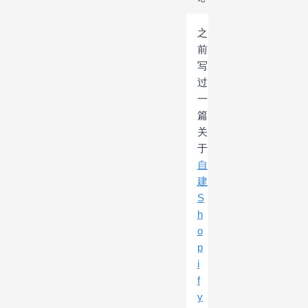
之
前
写
过
一
篇
关
于
自
建
S
h
o
p
i
f
y