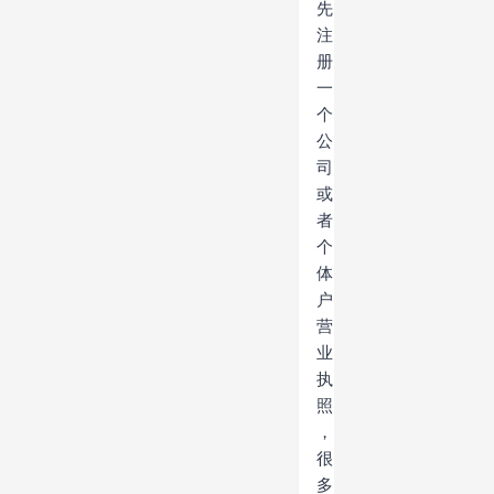
先
注
册
一
个
公
司
或
者
个
体
户
营
业
执
照
，
很
多