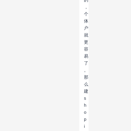
，
个
体
户
就
更
容
易
了
。
那
么
建
s
h
o
p
i