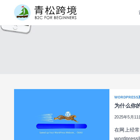
跳
到
内
容
WORDPRESS
为什么你的w
2025年5月11
在网上经常
wordpr