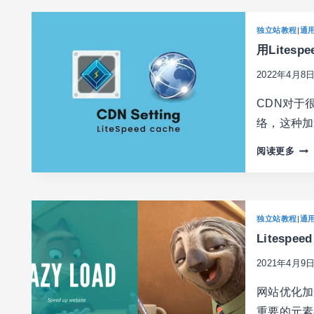
速
置
(C
网
独立站教程
|
通
站
用Lites
优
化
2022年4月8
之
网
CDN对于很多
站
络，这种加
图
片
用
阅读更多
优
LIT
化
CA
压
优
缩
化
独立站教程
|
通
(IM
加
OPT
Litesp
速
网
2021年4月9
站
之
网站优化加
CD
重要的元素