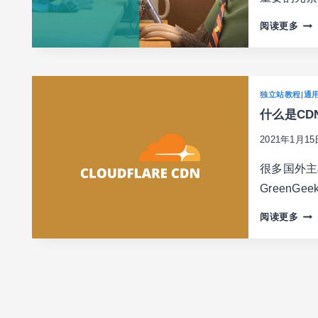
容
分
LIT
阅读更多
发)
CA
给
网
站
独立站教程
|
通
优
什么是CDN
化
加
2021年1月15
速
之
很多国外主机商
图
GreenGee
片
延
什
阅读更多
迟
么
加
是
载
CDN
(LA
独
LOA
立
站