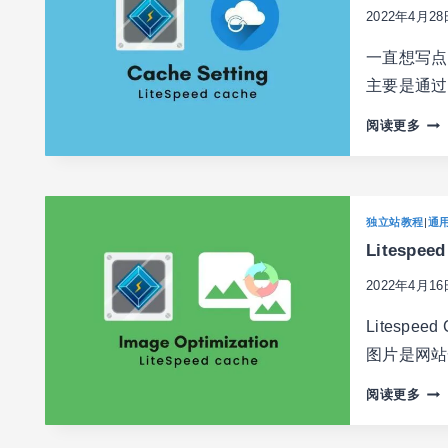
帮
化
2022年4月28
助
之
网
一直想写点
页
主要是通过Li
优
化
LIT
阅读更多
(PA
CA
OPT
插
件
给
独立站教程
|
通
网
Litespe
站
优
2022年4月16
化
加
Litesp
速
图片是网站
之
缓
LIT
阅读更多
存
CA
加
设