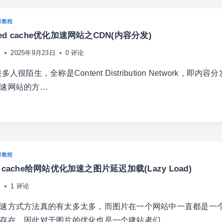
ACHE）
用教程
peed cache优化加速网站之CDN(内容分发)
日
2025年9月23日
0 评论
人很陌生，全称是Content Distribution Network，即内容
速网站的方…
ESPEED
CHE
用教程
AGE
IMIZATION )
eed cache给网站优化加速之图片延迟加载(Lazy Load)
日
1 评论
速方式方法真的有太多太多，而图片在一个网站中一直都是一
N(内
存在，因此对于图片的优化也是一个建站者们…