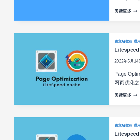
为
阅读更多
什
么
你
的
独立站教程
|
通
WO
Litespe
网
站
2022年5月14
很
慢？
Page Op
本
网页优化之
文
或
LIT
阅读更多
许
CA
对
设
WO
置
优
网
独立站教程
|
通
化
站
有
Litesp
优